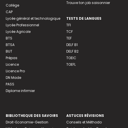
Trouve ton job saisonnier
Collège
CAP
Lycée général et technologique
TESTS DE LANGUES
Lycée Professionnel
TFI
Lycée Agricole
TCF
BTS
TEF
BTSA
DELF B1
BUT
DELF B2
Prépas
TOEIC
Licence
TOEFL
Licence Pro
DN Made
PASS
Diplome infirmier
BIBLIOTHEQUE DES SAVOIRS
ASTUCES RÉVISIONS
Droit-Economie-Gestion
Conseils et Méthodo