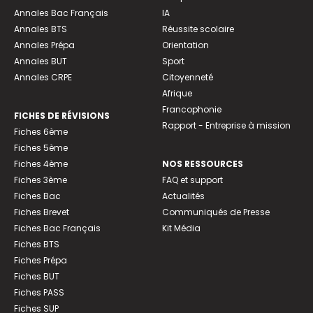
Annales Bac Français
IA
Annales BTS
Réussite scolaire
Annales Prépa
Orientation
Annales BUT
Sport
Annales CRPE
Citoyenneté
Afrique
Francophonie
FICHES DE RÉVISIONS
Rapport - Entreprise à mission
Fiches 6ème
Fiches 5ème
Fiches 4ème
NOS RESSOURCES
Fiches 3ème
FAQ et support
Fiches Bac
Actualités
Fiches Brevet
Communiqués de Presse
Fiches Bac Français
Kit Média
Fiches BTS
Fiches Prépa
Fiches BUT
Fiches PASS
Fiches SUP