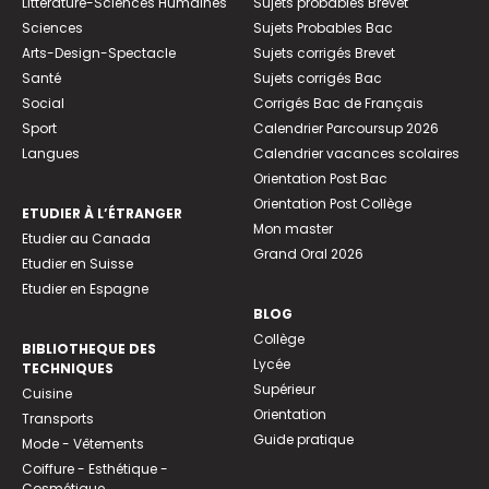
Littérature-Sciences Humaines
Sujets probables Brevet
Sciences
Sujets Probables Bac
Arts-Design-Spectacle
Sujets corrigés Brevet
Santé
Sujets corrigés Bac
Social
Corrigés Bac de Français
Sport
Calendrier Parcoursup 2026
Langues
Calendrier vacances scolaires
Orientation Post Bac
Orientation Post Collège
ETUDIER À L’ÉTRANGER
Mon master
Etudier au Canada
Grand Oral 2026
Etudier en Suisse
Etudier en Espagne
BLOG
Collège
BIBLIOTHEQUE DES
Lycée
TECHNIQUES
Supérieur
Cuisine
Orientation
Transports
Guide pratique
Mode - Vêtements
Coiffure - Esthétique -
Cosmétique