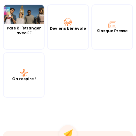
Pars à l'étranger
Deviens bénévole
Kiosque Presse
avec EF
!
On respire !