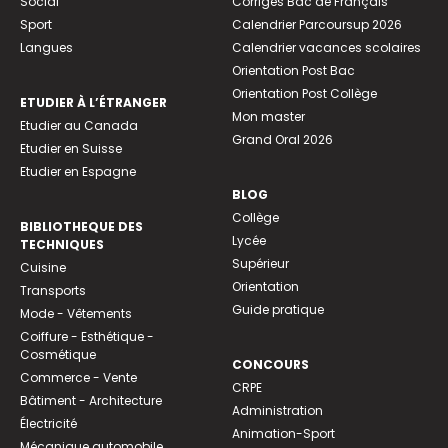
Social
Corrigés Bac de Français
Sport
Calendrier Parcoursup 2026
Langues
Calendrier vacances scolaires
Orientation Post Bac
Orientation Post Collège
ETUDIER À L’ÉTRANGER
Mon master
Etudier au Canada
Grand Oral 2026
Etudier en Suisse
Etudier en Espagne
BLOG
Collège
BIBLIOTHEQUE DES
Lycée
TECHNIQUES
Supérieur
Cuisine
Orientation
Transports
Guide pratique
Mode - Vêtements
Coiffure - Esthétique -
Cosmétique
CONCOURS
Commerce - Vente
CRPE
Bâtiment - Architecture
Administration
Électricité
Animation-Sport
Mécanique automobile