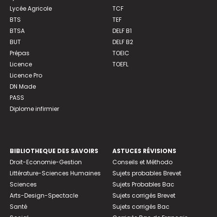
Lycée Agricole
TCF
BTS
TEF
BTSA
DELF B1
BUT
DELF B2
Prépas
TOEIC
Licence
TOEFL
Licence Pro
DN Made
PASS
Diplome infirmier
BIBLIOTHEQUE DES SAVOIRS
ASTUCES RÉVISIONS
Droit-Economie-Gestion
Conseils et Méthodo
Littérature-Sciences Humaines
Sujets probables Brevet
Sciences
Sujets Probables Bac
Arts-Design-Spectacle
Sujets corrigés Brevet
Santé
Sujets corrigés Bac