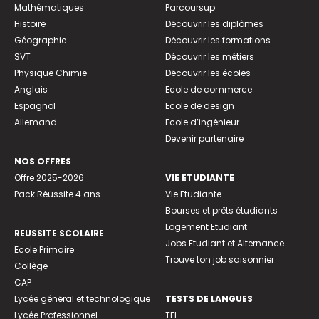
Mathématiques
Parcoursup
Histoire
Découvrir les diplômes
Géographie
Découvrir les formations
SVT
Découvrir les métiers
Physique Chimie
Découvrir les écoles
Anglais
Ecole de commerce
Espagnol
Ecole de design
Allemand
Ecole d’ingénieur
Devenir partenaire
NOS OFFRES
Offre 2025-2026
VIE ETUDIANTE
Pack Réussite 4 ans
Vie Etudiante
Bourses et prêts étudiants
Logement Etudiant
REUSSITE SCOLAIRE
Jobs Etudiant et Alternance
Ecole Primaire
Trouve ton job saisonnier
Collège
CAP
Lycée général et technologique
TESTS DE LANGUES
Lycée Professionnel
TFI