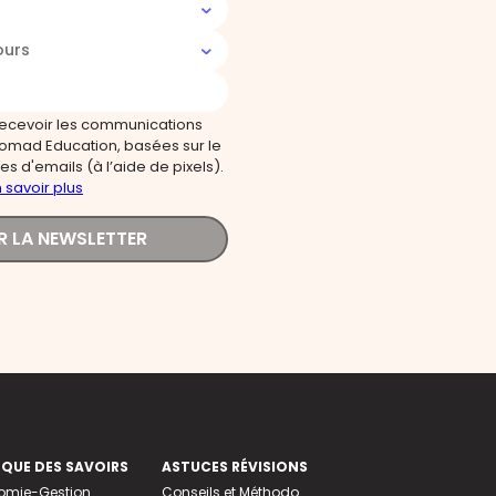
ours
recevoir les communications
omad Education, basées sur le
s d'emails (à l’aide de pixels).
 savoir plus
R LA NEWSLETTER
EQUE DES SAVOIRS
ASTUCES RÉVISIONS
nomie-Gestion
Conseils et Méthodo