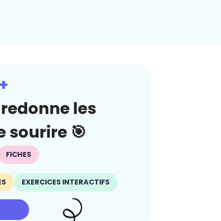
+
redonne les
 sourire 🎯
FICHES
ES
EXERCICES INTERACTIFS