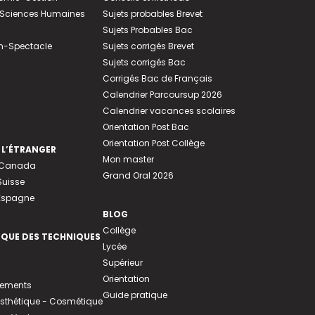
e-Sciences Humaines
Sujets probables Brevet
Sujets Probables Bac
n-Spectacle
Sujets corrigés Brevet
Sujets corrigés Bac
Corrigés Bac de Français
Calendrier Parcoursup 2026
Calendrier vacances scolaires
Orientation Post Bac
Orientation Post Collège
 L’ÉTRANGER
Mon master
u Canada
Grand Oral 2026
Suisse
 Espagne
BLOG
Collège
EQUE DES TECHNIQUES
Lycée
Supérieur
Orientation
tements
Guide pratique
 Esthétique - Cosmétique