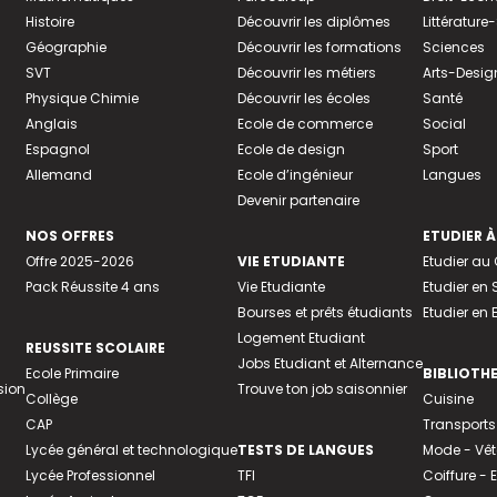
Histoire
Découvrir les diplômes
Littératur
Géographie
Découvrir les formations
Sciences
SVT
Découvrir les métiers
Arts-Desig
Physique Chimie
Découvrir les écoles
Santé
Anglais
Ecole de commerce
Social
Espagnol
Ecole de design
Sport
Allemand
Ecole d’ingénieur
Langues
Devenir partenaire
NOS OFFRES
ETUDIER À
Offre 2025-2026
VIE ETUDIANTE
Etudier a
Pack Réussite 4 ans
Vie Etudiante
Etudier en 
Bourses et prêts étudiants
Etudier en
Logement Etudiant
REUSSITE SCOLAIRE
Jobs Etudiant et Alternance
Ecole Primaire
BIBLIOTH
sion
Trouve ton job saisonnier
Collège
Cuisine
CAP
Transports
Lycée général et technologique
TESTS DE LANGUES
Mode - Vê
Lycée Professionnel
TFI
Coiffure -