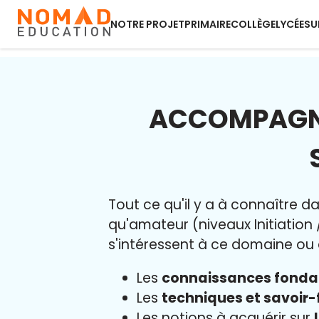
NOTRE PROJET
PRIMAIRE
COLLÈGE
LYCÉE
SU
ACCOMPAGNE
Tout ce qu'il y a à connaître d
qu'amateur (niveaux Initiation
s'intéressent à ce domaine ou q
Les
connaissances fond
Les
techniques et savoir-
Les notions à acquérir sur