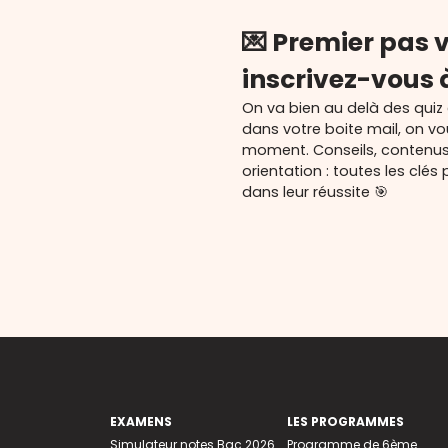
💌 Premier pas v
inscrivez-vous 
On va bien au delà des quiz
dans votre boite mail, on v
moment. Conseils, contenu
orientation : toutes les cl
dans leur réussite 🎯
EXAMENS
LES PROGRAMMES
Simulateur notes Bac 2026
Programme de 6ème