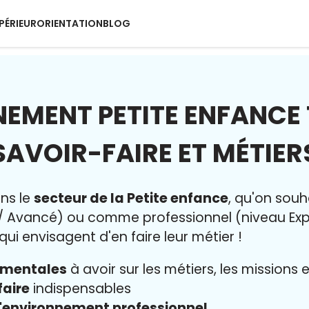
PÉRIEUR
ORIENTATION
BLOG
MENT PETITE ENFANCE 
SAVOIR-FAIRE ET MÉTIER
ans le
secteur de la Petite enfance
, qu'on souh
 / Avancé) ou comme professionnel (niveau Exper
ui envisagent d'en faire leur métier !
amentales
à avoir sur les métiers, les missions
faire
indispensables
l'environnement professionnel