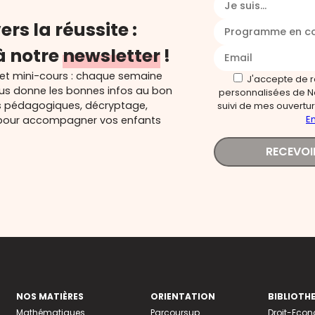
Je suis...
ers la réussite :
Programme en c
à notre
newsletter
!
 et mini-cours : chaque semaine
J'accepte de 
ous donne les bonnes infos au bon
personnalisées de N
s pédagogiques, décryptage,
suivi de mes ouverture
En
és pour accompagner vos enfants
RECEVOI
NOS MATIÈRES
ORIENTATION
BIBLIOTH
Mathématiques
Parcoursup
Droit-Eco