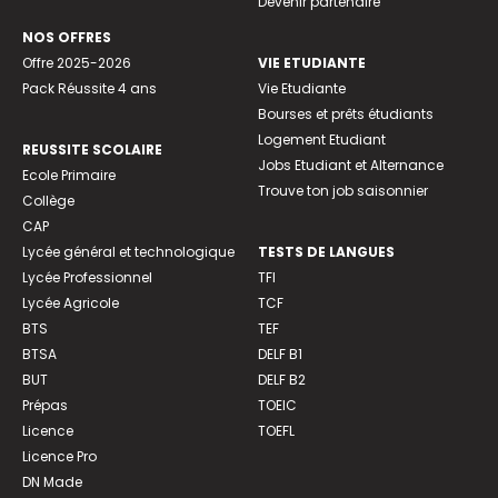
Devenir partenaire
NOS OFFRES
Offre 2025-2026
VIE ETUDIANTE
Pack Réussite 4 ans
Vie Etudiante
Bourses et prêts étudiants
Logement Etudiant
REUSSITE SCOLAIRE
Jobs Etudiant et Alternance
Ecole Primaire
Trouve ton job saisonnier
Collège
CAP
Lycée général et technologique
TESTS DE LANGUES
Lycée Professionnel
TFI
Lycée Agricole
TCF
BTS
TEF
BTSA
DELF B1
BUT
DELF B2
Prépas
TOEIC
Licence
TOEFL
Licence Pro
DN Made