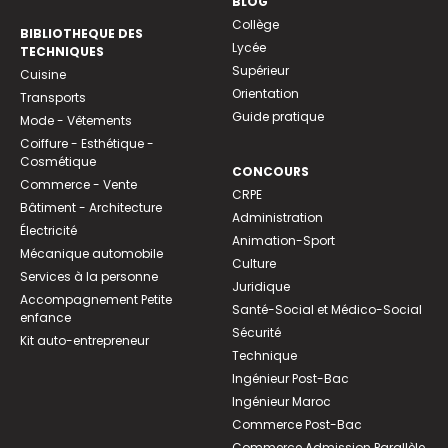
BLOG
Collège
BIBLIOTHEQUE DES
Lycée
TECHNIQUES
Supérieur
Cuisine
Orientation
Transports
Guide pratique
Mode - Vêtements
Coiffure - Esthétique -
Cosmétique
CONCOURS
Commerce - Vente
CRPE
Bâtiment - Architecture
Administration
Électricité
Animation-Sport
Mécanique automobile
Culture
Services à la personne
Juridique
Accompagnement Petite
Santé-Social et Médico-Social
enfance
Sécurité
Kit auto-entrepreneur
Technique
Ingénieur Post-Bac
Ingénieur Maroc
Commerce Post-Bac
Commerce Admission Parallèle