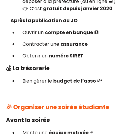
déposer à la préfecture (ou en ligne 💻)
👉 C’est
gratuit depuis janvier 2020
Après la publication au JO
:
Ouvrir un
compte en banque
🏦
Contracter une
assurance
Obtenir un
numéro SIRET
💰 La trésorerie
Bien gérer le
budget de l’asso
💸
🎉 Organiser une soirée étudiante
Avant la soirée
Monte une
équipe motivée
💪