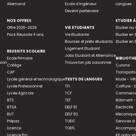
Allemand
Ecole d’ingénieur
Langues
Devenir partenaire
NOS OFFRES
ETUDIER À
Offre 2025-2026
VIE ETUDIANTE
Etudier a
Pack Réussite 4 ans
Vie Etudiante
Etudier en 
Bourses et prêts étudiants
Etudier en
Logement Etudiant
REUSSITE SCOLAIRE
Jobs Etudiant et Alternance
Ecole Primaire
BIBLIOTH
sion
Trouve ton job saisonnier
Collège
Cuisine
CAP
Transports
Lycée général et technologique
TESTS DE LANGUES
Mode - Vê
Lycée Professionnel
TFI
Coiffure -
Lycée Agricole
TCF
Commerce 
BTS
TEF
Bâtiment -
BTSA
DELF B1
Électricité
BUT
DELF B2
Mécanique
Prépas
TOEIC
Services à
Licence
TOEFL
Accompagn
Licence Pro
Kit auto-e