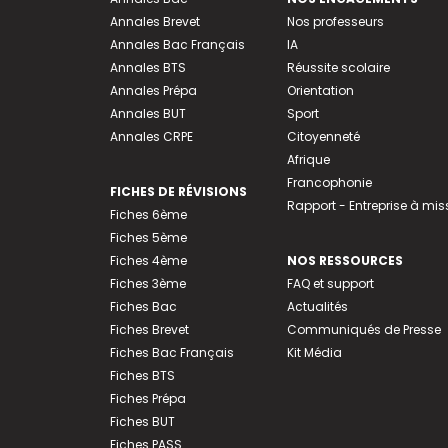
Annales Brevet
Nos professeurs
Annales Bac Français
IA
Annales BTS
Réussite scolaire
Annales Prépa
Orientation
Annales BUT
Sport
Annales CRPE
Citoyenneté
Afrique
Francophonie
FICHES DE RÉVISIONS
Rapport - Entreprise à mis
Fiches 6ème
Fiches 5ème
Fiches 4ème
NOS RESSOURCES
Fiches 3ème
FAQ et support
Fiches Bac
Actualités
Fiches Brevet
Communiqués de Presse
Fiches Bac Français
Kit Média
Fiches BTS
Fiches Prépa
Fiches BUT
Fiches PASS