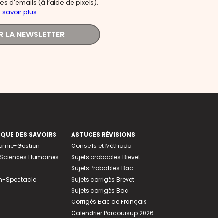
s d'emails (à l’aide de pixels).
 savoir plus
R LA NEWSLETTER
EQUE DES SAVOIRS
ASTUCES RÉVISIONS
nomie-Gestion
Conseils et Méthodo
e-Sciences Humaines
Sujets probables Brevet
Sujets Probables Bac
n-Spectacle
Sujets corrigés Brevet
Sujets corrigés Bac
Corrigés Bac de Français
Calendrier Parcoursup 2026