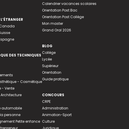
Calendrier vacances scolaires
Orientation Post Bac
Orientation Post Collège
 L’ÉTRANGER
Mon master
u Canada
Grand Oral 2026
Suisse
 Espagne
BLOG
Collège
EQUE DES TECHNIQUES
Lycée
Supérieur
Orientation
tements
Guide pratique
 Esthétique - Cosmétique
- Vente
 Architecture
CONCOURS
CRPE
 automobile
Administration
 la personne
Animation-Sport
ement Petite enfance
Culture
ntrepreneur
Juridique