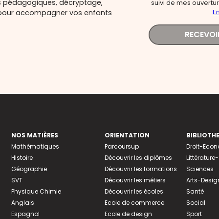
s pédagogiques, décryptage,
suivi de mes ouverture
En
és pour accompagner vos enfants
RECEVOI
NOS MATIÈRES
ORIENTATION
BIBLIOTH
Mathématiques
Parcoursup
Droit-Eco
Histoire
Découvrir les diplômes
Littératur
Géographie
Découvrir les formations
Sciences
SVT
Découvrir les métiers
Arts-Desig
Physique Chimie
Découvrir les écoles
Santé
Anglais
Ecole de commerce
Social
Espagnol
Ecole de design
Sport