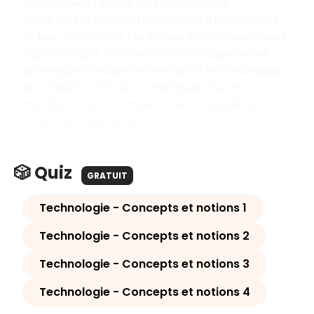
scientifiques repose sur l'observation,
l'expérimentation, la formulation d'hypothèses
et leur vérification. Les élèves développent leurs
capacités par la réalisation de maquettes et
prototypes, l'étude de l'évolution technologique
et l'utilisation d'outils numériques, tout en
mobilisant leurs compétences langagières à
l'oral comme à l'écrit.
🎲 Quiz
GRATUIT
Technologie - Concepts et notions 1
Technologie - Concepts et notions 2
Technologie - Concepts et notions 3
Technologie - Concepts et notions 4