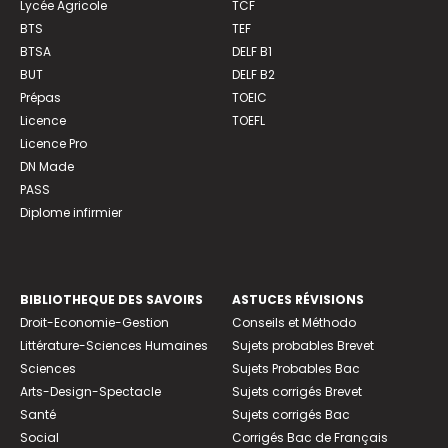
Lycée Agricole
TCF
BTS
TEF
BTSA
DELF B1
BUT
DELF B2
Prépas
TOEIC
Licence
TOEFL
Licence Pro
DN Made
PASS
Diplome infirmier
BIBLIOTHEQUE DES SAVOIRS
ASTUCES RÉVISIONS
Droit-Economie-Gestion
Conseils et Méthodo
Littérature-Sciences Humaines
Sujets probables Brevet
Sciences
Sujets Probables Bac
Arts-Design-Spectacle
Sujets corrigés Brevet
Santé
Sujets corrigés Bac
Social
Corrigés Bac de Français