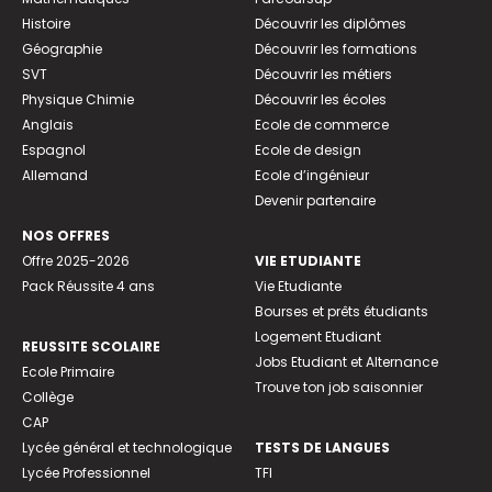
Histoire
Découvrir les diplômes
Géographie
Découvrir les formations
SVT
Découvrir les métiers
Physique Chimie
Découvrir les écoles
Anglais
Ecole de commerce
Espagnol
Ecole de design
Allemand
Ecole d’ingénieur
Devenir partenaire
NOS OFFRES
Offre 2025-2026
VIE ETUDIANTE
Pack Réussite 4 ans
Vie Etudiante
Bourses et prêts étudiants
Logement Etudiant
REUSSITE SCOLAIRE
Jobs Etudiant et Alternance
Ecole Primaire
Trouve ton job saisonnier
Collège
CAP
Lycée général et technologique
TESTS DE LANGUES
Lycée Professionnel
TFI