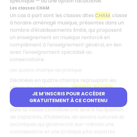
spécifique — ou une option facultative.
Les classes CHAM
Un cas à part sont les classes dites
CHAM
, classe
à horaire aménagé musique, présentes dans un
nombre d'établissements limité, qui proposent
un enseignement en musique renforcé en
complément à l'enseignement général, en lien
avec l'enseignement spécialisé au
conservatoire.
Les quatre champs de pratique
Déclinées en quatre champs regroupant les
objets de cette pratique
:
chanter
,
écouter
,
JE M’INSCRIS POUR ACCÉDER
explorer
et
échanger tout en mobilisant le
GRATUITEMENT À CE CONTENU
corps
, les stratégies pédagogiques adoptées
dans la classe contribueront ainsi à l'acquisition
de capacités, d'habiletés, de savoirs culturels et
techniques qui généreront eux-mêmes une
connaissance et une pratique plus expertes