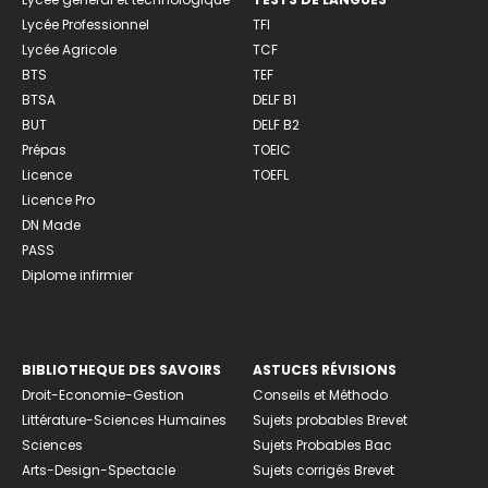
Lycée Professionnel
TFI
Lycée Agricole
TCF
BTS
TEF
BTSA
DELF B1
BUT
DELF B2
Prépas
TOEIC
Licence
TOEFL
Licence Pro
DN Made
PASS
Diplome infirmier
BIBLIOTHEQUE DES SAVOIRS
ASTUCES RÉVISIONS
Droit-Economie-Gestion
Conseils et Méthodo
Littérature-Sciences Humaines
Sujets probables Brevet
Sciences
Sujets Probables Bac
Arts-Design-Spectacle
Sujets corrigés Brevet