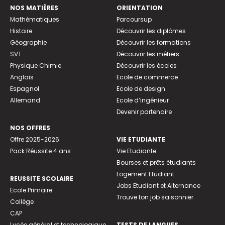
NOS MATIÈRES
ORIENTATION
Mathématiques
Parcoursup
Histoire
Découvrir les diplômes
Géographie
Découvrir les formations
SVT
Découvrir les métiers
Physique Chimie
Découvrir les écoles
Anglais
Ecole de commerce
Espagnol
Ecole de design
Allemand
Ecole d’ingénieur
Devenir partenaire
NOS OFFRES
Offre 2025-2026
VIE ETUDIANTE
Pack Réussite 4 ans
Vie Etudiante
Bourses et prêts étudiants
Logement Etudiant
REUSSITE SCOLAIRE
Jobs Etudiant et Alternance
Ecole Primaire
Trouve ton job saisonnier
Collège
CAP
Lycée général et technologique
TESTS DE LANGUES