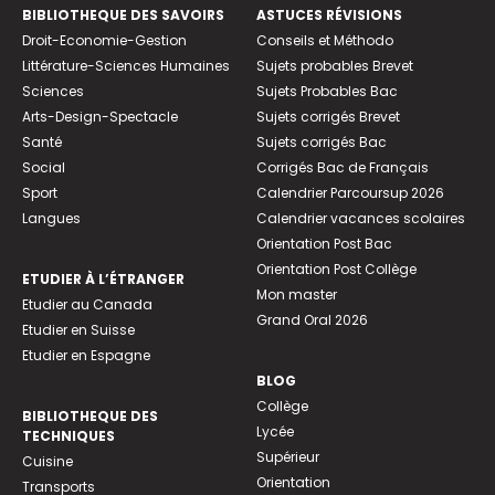
BIBLIOTHEQUE DES SAVOIRS
ASTUCES RÉVISIONS
Droit-Economie-Gestion
Conseils et Méthodo
Littérature-Sciences Humaines
Sujets probables Brevet
Sciences
Sujets Probables Bac
Arts-Design-Spectacle
Sujets corrigés Brevet
Santé
Sujets corrigés Bac
Social
Corrigés Bac de Français
Sport
Calendrier Parcoursup 2026
Langues
Calendrier vacances scolaires
Orientation Post Bac
Orientation Post Collège
ETUDIER À L’ÉTRANGER
Mon master
Etudier au Canada
Grand Oral 2026
Etudier en Suisse
Etudier en Espagne
BLOG
Collège
BIBLIOTHEQUE DES
Lycée
TECHNIQUES
Supérieur
Cuisine
Orientation
Transports