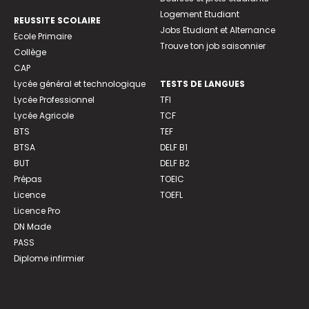
Logement Etudiant
REUSSITE SCOLAIRE
Jobs Etudiant et Alternance
Ecole Primaire
Trouve ton job saisonnier
Collège
CAP
Lycée général et technologique
TESTS DE LANGUES
Lycée Professionnel
TFI
Lycée Agricole
TCF
BTS
TEF
BTSA
DELF B1
BUT
DELF B2
Prépas
TOEIC
Licence
TOEFL
Licence Pro
DN Made
PASS
Diplome infirmier