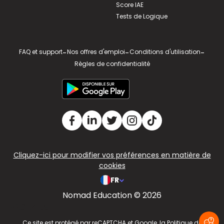
Score IAE
Tests de Logique
FAQ et support
-
Nos offres d'emploi
-
Conditions d'utilisation
-
Règles de confidentialité
Cliquez-ici pour modifier vos préférences en matière de
cookies
FR
Nomad Education © 2026
v2.311.4 US
Ce site est protégé par reCAPTCHA et Google, la
Politique de