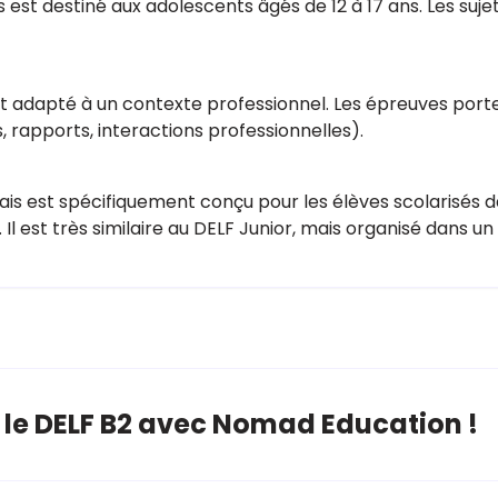
s est destiné aux adolescents âgés de 12 à 17 ans. Les suje
est adapté à un contexte professionnel. Les épreuves port
, rapports, interactions professionnelles).
çais est spécifiquement conçu pour les élèves scolarisés 
Il est très similaire au DELF Junior, mais organisé dans un
z le DELF B2 avec Nomad Education !