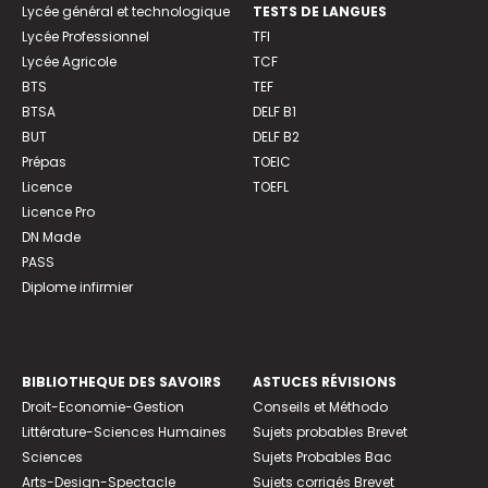
Lycée général et technologique
TESTS DE LANGUES
Lycée Professionnel
TFI
Lycée Agricole
TCF
BTS
TEF
BTSA
DELF B1
BUT
DELF B2
Prépas
TOEIC
Licence
TOEFL
Licence Pro
DN Made
PASS
Diplome infirmier
BIBLIOTHEQUE DES SAVOIRS
ASTUCES RÉVISIONS
Droit-Economie-Gestion
Conseils et Méthodo
Littérature-Sciences Humaines
Sujets probables Brevet
Sciences
Sujets Probables Bac
Arts-Design-Spectacle
Sujets corrigés Brevet