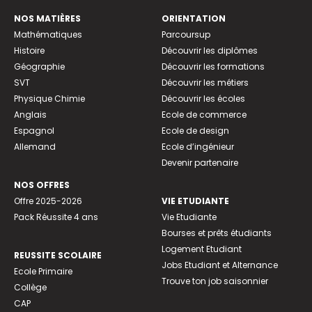
NOS MATIÈRES
ORIENTATION
Mathématiques
Parcoursup
Histoire
Découvrir les diplômes
Géographie
Découvrir les formations
SVT
Découvrir les métiers
Physique Chimie
Découvrir les écoles
Anglais
Ecole de commerce
Espagnol
Ecole de design
Allemand
Ecole d’ingénieur
Devenir partenaire
NOS OFFRES
Offre 2025-2026
VIE ETUDIANTE
Pack Réussite 4 ans
Vie Etudiante
Bourses et prêts étudiants
Logement Etudiant
REUSSITE SCOLAIRE
Jobs Etudiant et Alternance
Ecole Primaire
Trouve ton job saisonnier
Collège
CAP