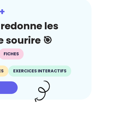
+
redonne les
 sourire 🎯
FICHES
ES
EXERCICES INTERACTIFS