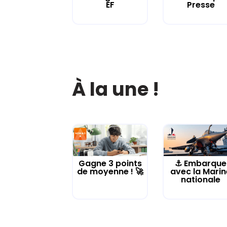
EF
Presse
À la une !
Gagne 3 points
⚓️ Embarque
de moyenne ! 🚀
avec la Marin
nationale