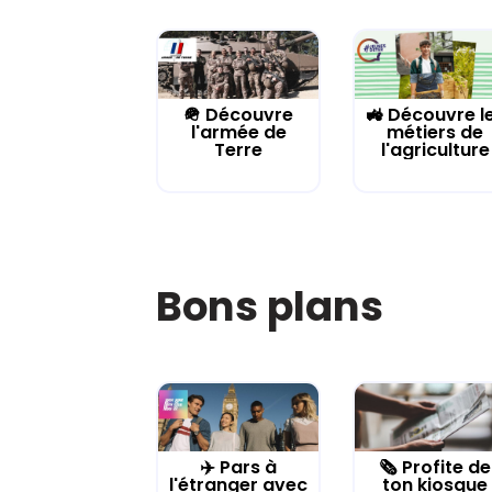
🪖 Découvre
🚜 Découvre l
l'armée de
métiers de
Terre
l'agriculture
Bons plans
✈️ Pars à
🗞️ Profite de
l'étranger avec
ton kiosque