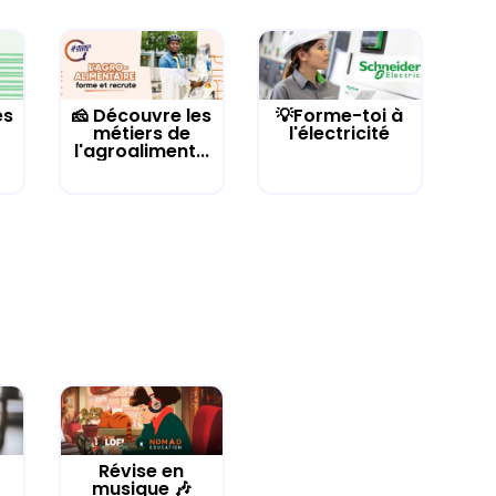
es
🧀 Découvre les
💡Forme-toi à
métiers de
l'électricité
l'agroaliment...
Révise en
musique 🎶