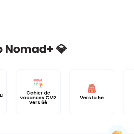
bo Nomad+ 💎
Cahier de
tu
vacances CM2
Vers la 5e
vers 6è