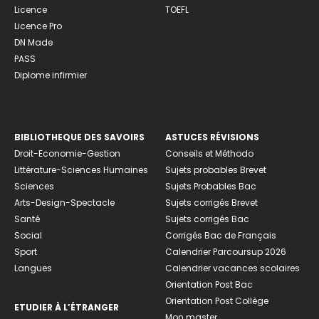
Licence
TOEFL
Licence Pro
DN Made
PASS
Diplome infirmier
BIBLIOTHEQUE DES SAVOIRS
ASTUCES RÉVISIONS
Droit-Economie-Gestion
Conseils et Méthodo
Littérature-Sciences Humaines
Sujets probables Brevet
Sciences
Sujets Probables Bac
Arts-Design-Spectacle
Sujets corrigés Brevet
Santé
Sujets corrigés Bac
Social
Corrigés Bac de Français
Sport
Calendrier Parcoursup 2026
Langues
Calendrier vacances scolaires
Orientation Post Bac
Orientation Post Collège
ETUDIER À L’ÉTRANGER
Mon master