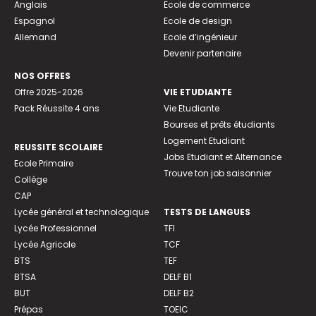
Anglais
Ecole de commerce
Espagnol
Ecole de design
Allemand
Ecole d’ingénieur
Devenir partenaire
NOS OFFRES
Offre 2025-2026
VIE ETUDIANTE
Pack Réussite 4 ans
Vie Etudiante
Bourses et prêts étudiants
Logement Etudiant
REUSSITE SCOLAIRE
Jobs Etudiant et Alternance
Ecole Primaire
Trouve ton job saisonnier
Collège
CAP
Lycée général et technologique
TESTS DE LANGUES
Lycée Professionnel
TFI
Lycée Agricole
TCF
BTS
TEF
BTSA
DELF B1
BUT
DELF B2
Prépas
TOEIC