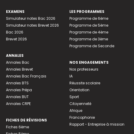
EXAMENS
LES PROGRAMMES
Simulateur notes Bac 2026
Programme de 6ème
Simulateur notes Brevet 2026
Programme de 5ème
Bac 2026
Programme de 4ème
Brevet 2026
Programme de 3ème
Programme de Seconde
ANNALES
Annales Bac
NOS ENGAGEMENTS
Annales Brevet
Nos professeurs
Annales Bac Français
IA
Annales BTS
Réussite scolaire
Annales Prépa
Orientation
Annales BUT
Sport
Annales CRPE
Citoyenneté
Afrique
Francophonie
FICHES DE RÉVISIONS
Rapport - Entreprise à mission
Fiches 6ème
Fiches 5ème