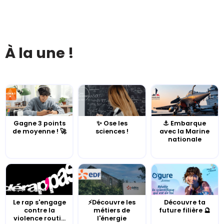
À la une !
Gagne 3 points
✨ Ose les
⚓️ Embarque
de moyenne ! 🚀
sciences !
avec la Marine
nationale
Le rap s'engage
⚡Découvre les
Découvre ta
contre la
métiers de
future filière 🔮
violence routi...
l'énergie