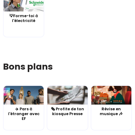
💡Forme-toi à
l'électricité
Bons plans
✈️ Pars à
🗞️ Profite de ton
Révise en
l'étranger avec
kiosque Presse
musique 🎶
EF