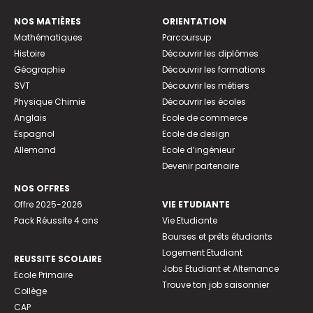
NOS MATIÈRES
ORIENTATION
Mathématiques
Parcoursup
Histoire
Découvrir les diplômes
Géographie
Découvrir les formations
SVT
Découvrir les métiers
Physique Chimie
Découvrir les écoles
Anglais
Ecole de commerce
Espagnol
Ecole de design
Allemand
Ecole d’ingénieur
Devenir partenaire
NOS OFFRES
Offre 2025-2026
VIE ETUDIANTE
Pack Réussite 4 ans
Vie Etudiante
Bourses et prêts étudiants
Logement Etudiant
REUSSITE SCOLAIRE
Jobs Etudiant et Alternance
Ecole Primaire
Trouve ton job saisonnier
Collège
CAP