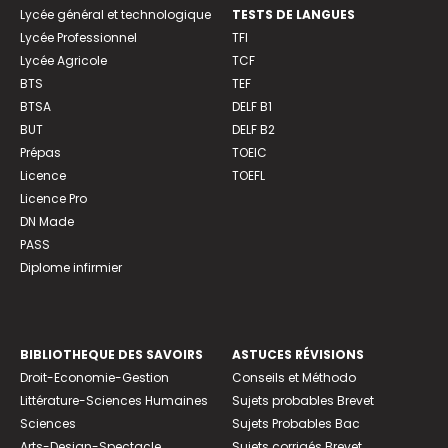
Lycée général et technologique
TESTS DE LANGUES
Lycée Professionnel
TFI
Lycée Agricole
TCF
BTS
TEF
BTSA
DELF B1
BUT
DELF B2
Prépas
TOEIC
Licence
TOEFL
Licence Pro
DN Made
PASS
Diplome infirmier
BIBLIOTHEQUE DES SAVOIRS
ASTUCES RÉVISIONS
Droit-Economie-Gestion
Conseils et Méthodo
Littérature-Sciences Humaines
Sujets probables Brevet
Sciences
Sujets Probables Bac
Arts-Design-Spectacle
Sujets corrigés Brevet