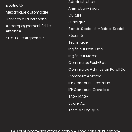
Administration
Électricité
Animation-Sport
Mécanique automobile
Culture
Services à la personne
Juridique
Accompagnement Petite
Santé-Social et Médico-Social
enfance
Sécurité
Kit auto-entrepreneur
Technique
Ingénieur Post-Bac
Ingénieur Maroc
Commerce Post-Bac
Commerce Admission Parallèle
Commerce Maroc
IEP Concours Commun
IEP Concours Grenoble
TAGE MAGE
Score IAE
Tests de Logique
FAQ et support
-
Nos offres d'emploi
-
Conditions d'utilisation
-