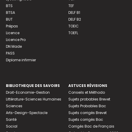
BTS
TEF
BTSA
DELF B1
BUT
DELF B2
Prépas
TOEIC
Licence
TOEFL
Licence Pro
DN Made
PASS
Diplome infirmier
BIBLIOTHEQUE DES SAVOIRS
ASTUCES RÉVISIONS
Droit-Economie-Gestion
Conseils et Méthodo
Littérature-Sciences Humaines
Sujets probables Brevet
Sciences
Sujets Probables Bac
Arts-Design-Spectacle
Sujets corrigés Brevet
Santé
Sujets corrigés Bac
Social
Corrigés Bac de Français