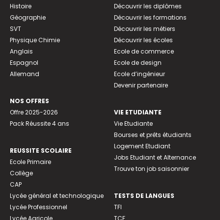
Histoire
Découvrir les diplômes
Géographie
Découvrir les formations
SVT
Découvrir les métiers
Physique Chimie
Découvrir les écoles
Anglais
Ecole de commerce
Espagnol
Ecole de design
Allemand
Ecole d’ingénieur
Devenir partenaire
NOS OFFRES
Offre 2025-2026
VIE ETUDIANTE
Pack Réussite 4 ans
Vie Etudiante
Bourses et prêts étudiants
Logement Etudiant
REUSSITE SCOLAIRE
Jobs Etudiant et Alternance
Ecole Primaire
Trouve ton job saisonnier
Collège
CAP
Lycée général et technologique
TESTS DE LANGUES
Lycée Professionnel
TFI
Lycée Agricole
TCF