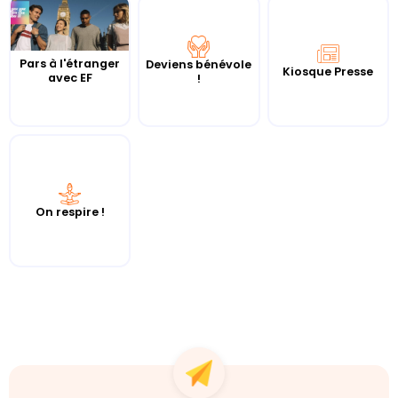
Pars à l'étranger
Deviens bénévole
Kiosque Presse
avec EF
!
On respire !