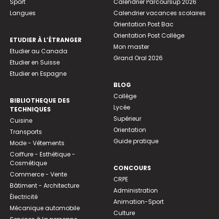
Sport
Calendrier Parcoursup 2026
Langues
Calendrier vacances scolaires
Orientation Post Bac
Orientation Post Collège
ETUDIER À L’ÉTRANGER
Mon master
Etudier au Canada
Grand Oral 2026
Etudier en Suisse
Etudier en Espagne
BLOG
Collège
BIBLIOTHEQUE DES
Lycée
TECHNIQUES
Supérieur
Cuisine
Orientation
Transports
Guide pratique
Mode - Vêtements
Coiffure - Esthétique -
Cosmétique
CONCOURS
Commerce - Vente
CRPE
Bâtiment - Architecture
Administration
Électricité
Animation-Sport
Mécanique automobile
Culture