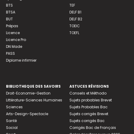
BTS
TEF
BTSA
DELF B1
BUT
DELF B2
Prépas
TOEIC
Licence
TOEFL
Licence Pro
DN Made
PASS
Diplome infirmier
BIBLIOTHEQUE DES SAVOIRS
ASTUCES RÉVISIONS
Droit-Economie-Gestion
Conseils et Méthodo
Littérature-Sciences Humaines
Sujets probables Brevet
Sciences
Sujets Probables Bac
Arts-Design-Spectacle
Sujets corrigés Brevet
Santé
Sujets corrigés Bac
Social
Corrigés Bac de Français