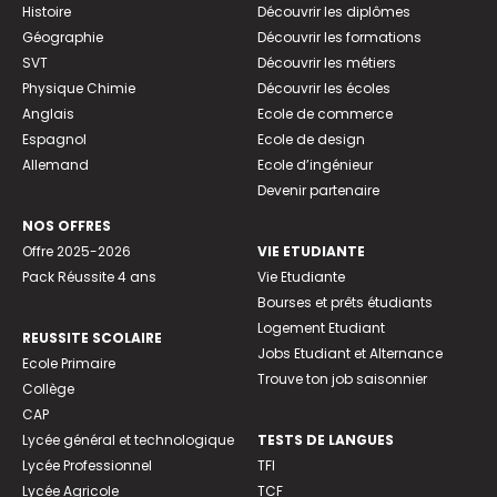
Histoire
Découvrir les diplômes
Géographie
Découvrir les formations
SVT
Découvrir les métiers
Physique Chimie
Découvrir les écoles
Anglais
Ecole de commerce
Espagnol
Ecole de design
Allemand
Ecole d’ingénieur
Devenir partenaire
NOS OFFRES
Offre 2025-2026
VIE ETUDIANTE
Pack Réussite 4 ans
Vie Etudiante
Bourses et prêts étudiants
Logement Etudiant
REUSSITE SCOLAIRE
Jobs Etudiant et Alternance
Ecole Primaire
Trouve ton job saisonnier
Collège
CAP
Lycée général et technologique
TESTS DE LANGUES
Lycée Professionnel
TFI
Lycée Agricole
TCF