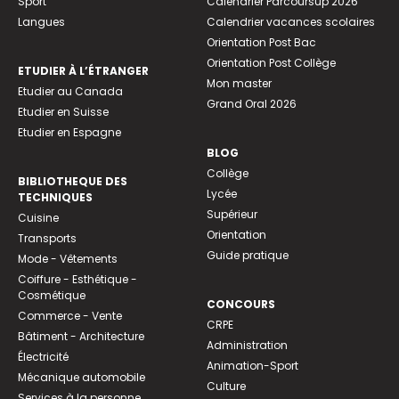
Sport
Calendrier Parcoursup 2026
Langues
Calendrier vacances scolaires
Orientation Post Bac
Orientation Post Collège
ETUDIER À L’ÉTRANGER
Mon master
Etudier au Canada
Grand Oral 2026
Etudier en Suisse
Etudier en Espagne
BLOG
Collège
BIBLIOTHEQUE DES
Lycée
TECHNIQUES
Supérieur
Cuisine
Orientation
Transports
Guide pratique
Mode - Vêtements
Coiffure - Esthétique -
Cosmétique
CONCOURS
Commerce - Vente
CRPE
Bâtiment - Architecture
Administration
Électricité
Animation-Sport
Mécanique automobile
Culture
Services à la personne