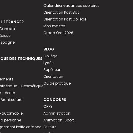
Calendrier vacances scolaires
Orientation Post Bac
Orientation Post Collège
 L’ÉTRANGER
Mon master
u Canada
Grand Oral 2026
Suisse
 Espagne
BLOG
Collège
EQUE DES TECHNIQUES
Lycée
Supérieur
Orientation
tements
Guide pratique
 Esthétique - Cosmétique
- Vente
 Architecture
CONCOURS
CRPE
 automobile
Administration
 la personne
Animation-Sport
ement Petite enfance
Culture