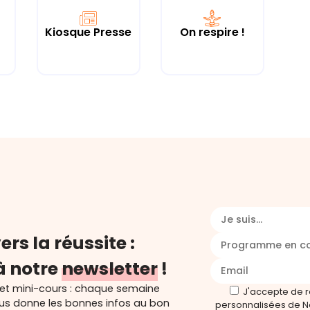
Kiosque Presse
On respire !
Je suis...
ers la réussite :
Programme en c
à notre
newsletter
!
 et mini-cours : chaque semaine
J'accepte de 
ous donne les bonnes infos au bon
personnalisées de N