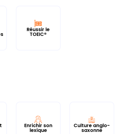
Réussir le
es
TOEIC®
t
Enrichir son
Culture anglo-
lexique
saxonne