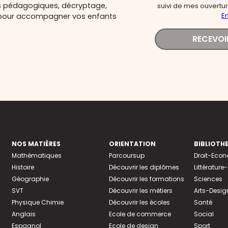
s pédagogiques, décryptage,
suivi de mes ouverture
En
és pour accompagner vos enfants
RECEVOI
NOS MATIÈRES
ORIENTATION
BIBLIOTH
Mathématiques
Parcoursup
Droit-Eco
Histoire
Découvrir les diplômes
Littératur
Géographie
Découvrir les formations
Sciences
SVT
Découvrir les métiers
Arts-Desig
Physique Chimie
Découvrir les écoles
Santé
Anglais
Ecole de commerce
Social
Espagnol
Ecole de design
Sport