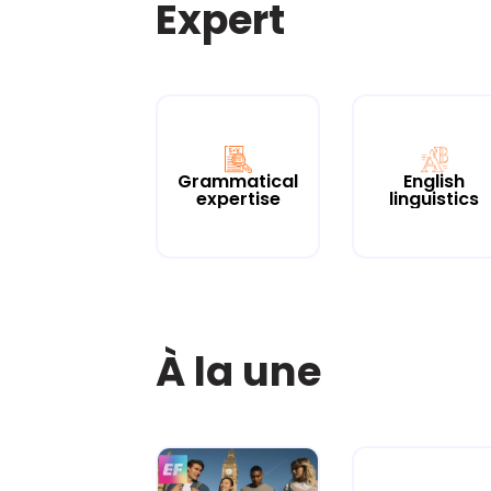
Expert
Grammatical
English
expertise
linguistics
À la une