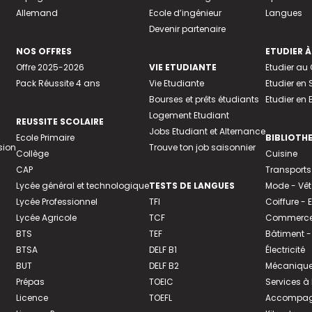
Allemand
Ecole d’ingénieur
Langues
Devenir partenaire
NOS OFFRES
ETUDIER À
Offre 2025-2026
VIE ETUDIANTE
Etudier a
Pack Réussite 4 ans
Vie Etudiante
Etudier en 
Bourses et prêts étudiants
Etudier en
Logement Etudiant
REUSSITE SCOLAIRE
Jobs Etudiant et Alternance
Ecole Primaire
BIBLIOTH
sion
Trouve ton job saisonnier
Collège
Cuisine
CAP
Transports
Lycée général et technologique
TESTS DE LANGUES
Mode - Vê
Lycée Professionnel
TFI
Coiffure -
Lycée Agricole
TCF
Commerce 
BTS
TEF
Bâtiment -
BTSA
DELF B1
Électricité
BUT
DELF B2
Mécanique
Prépas
TOEIC
Services à
Licence
TOEFL
Accompagn