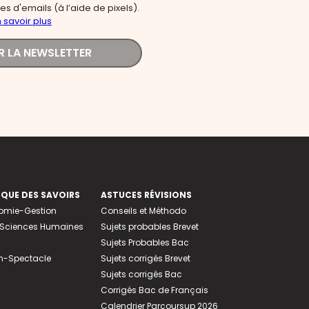
s d'emails (à l’aide de pixels).
 savoir plus
R LA NEWSLETTER
EQUE DES SAVOIRS
ASTUCES RÉVISIONS
nomie-Gestion
Conseils et Méthodo
e-Sciences Humaines
Sujets probables Brevet
Sujets Probables Bac
n-Spectacle
Sujets corrigés Brevet
Sujets corrigés Bac
Corrigés Bac de Français
Calendrier Parcoursup 2026