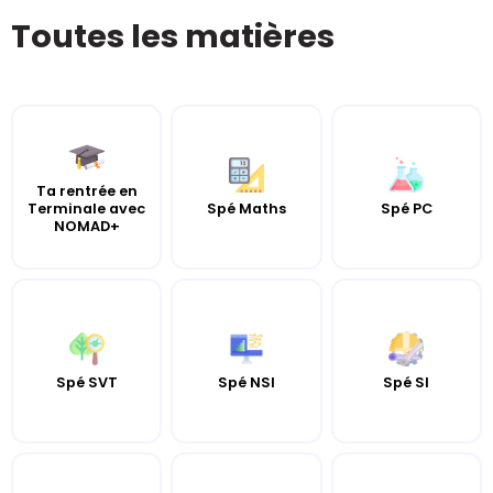
Toutes les matières
Ta rentrée en
Terminale avec
Spé Maths
Spé PC
NOMAD+
Spé SVT
Spé NSI
Spé SI