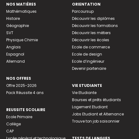
NOS MATIÈRES
ORIENTATION
Mathématiques
Parcoursup
Histoire
Découvrir les diplômes
Géographie
Découvrir les formations
SVT
Découvrir les métiers
Physique Chimie
Découvrir les écoles
Anglais
Ecole de commerce
Espagnol
Ecole de design
Allemand
Ecole d’ingénieur
Devenir partenaire
NOS OFFRES
Offre 2025-2026
VIE ETUDIANTE
Pack Réussite 4 ans
Vie Etudiante
Bourses et prêts étudiants
Logement Etudiant
REUSSITE SCOLAIRE
Jobs Etudiant et Alternance
Ecole Primaire
Trouve ton job saisonnier
Collège
CAP
Lycée général et technologique
TESTS DE LANGUES