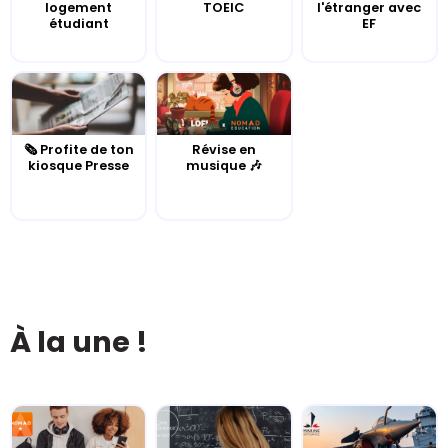
logement
TOEIC
l'étranger avec
étudiant
EF
🗞️ Profite de ton
Révise en
kiosque Presse
musique 🎶
À la une !