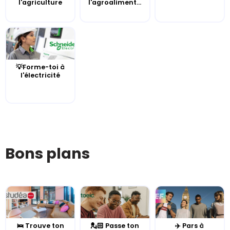
l'agriculture
l'agroaliment...
💡Forme-toi à
l'électricité
Bons plans
🛌 Trouve ton
💂🏻 Passe ton
✈️ Pars à