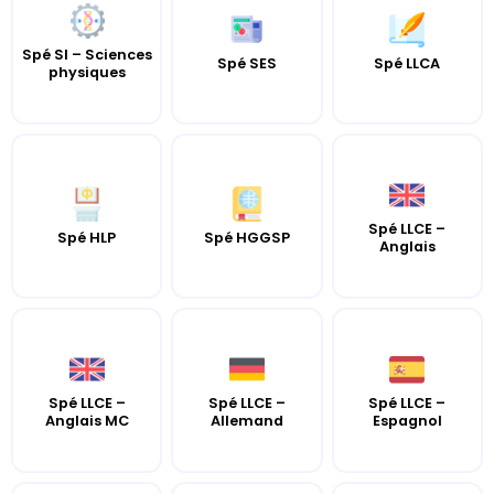
Spé SI – Sciences
Spé SES
Spé LLCA
physiques
Spé LLCE –
Spé HLP
Spé HGGSP
Anglais
Spé LLCE –
Spé LLCE –
Spé LLCE –
Anglais MC
Allemand
Espagnol