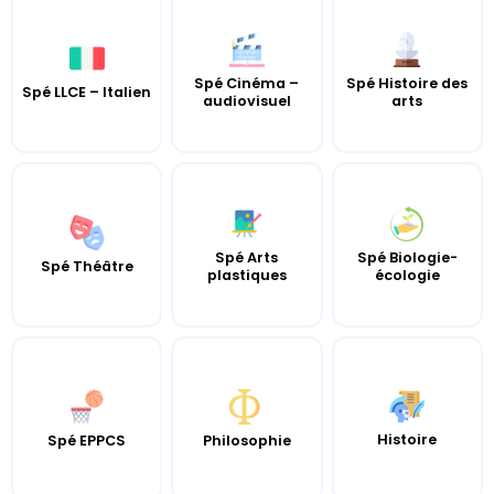
Spé Cinéma –
Spé Histoire des
Spé LLCE – Italien
audiovisuel
arts
Spé Arts
Spé Biologie-
Spé Théâtre
plastiques
écologie
Histoire
Spé EPPCS
Philosophie