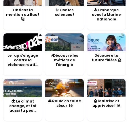
Obtiens la
✨ Ose les
⚓️ Embarque
mention au Bac !
sciences !
avec la Marine
🚀
nationale
Le rap s'engage
⚡Découvre les
Découvre ta
contre la
métiers de
future filière 🔮
violence routi...
l'énergie
🚘 Roule en toute
🤖 Maitrise et
🌍 Le climat
sécurité
apprivoise l’IA
change, et toi
aussi tu peu...