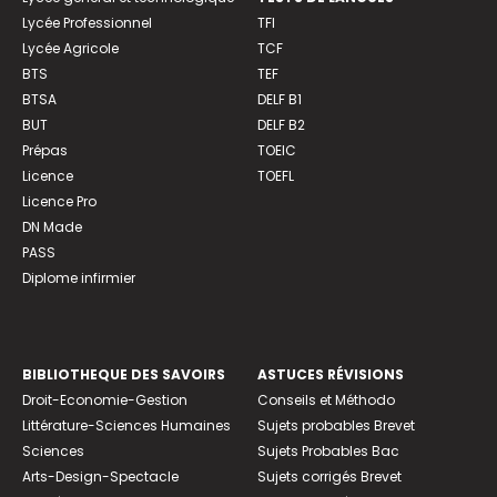
Lycée Professionnel
TFI
Lycée Agricole
TCF
BTS
TEF
BTSA
DELF B1
BUT
DELF B2
Prépas
TOEIC
Licence
TOEFL
Licence Pro
DN Made
PASS
Diplome infirmier
BIBLIOTHEQUE DES SAVOIRS
ASTUCES RÉVISIONS
Droit-Economie-Gestion
Conseils et Méthodo
Littérature-Sciences Humaines
Sujets probables Brevet
Sciences
Sujets Probables Bac
Arts-Design-Spectacle
Sujets corrigés Brevet