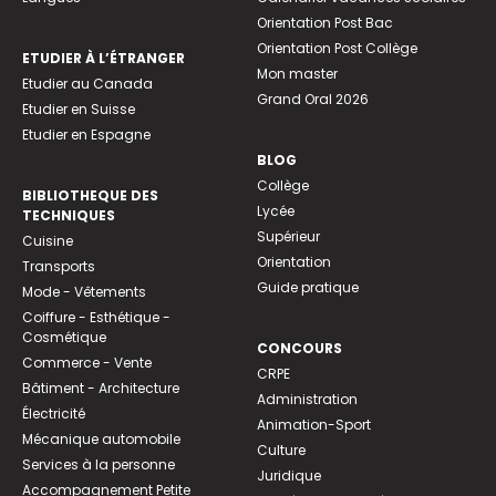
Orientation Post Bac
Orientation Post Collège
ETUDIER À L’ÉTRANGER
Mon master
Etudier au Canada
Grand Oral 2026
Etudier en Suisse
Etudier en Espagne
BLOG
Collège
BIBLIOTHEQUE DES
Lycée
TECHNIQUES
Supérieur
Cuisine
Orientation
Transports
Guide pratique
Mode - Vêtements
Coiffure - Esthétique -
Cosmétique
CONCOURS
Commerce - Vente
CRPE
Bâtiment - Architecture
Administration
Électricité
Animation-Sport
Mécanique automobile
Culture
Services à la personne
Juridique
Accompagnement Petite