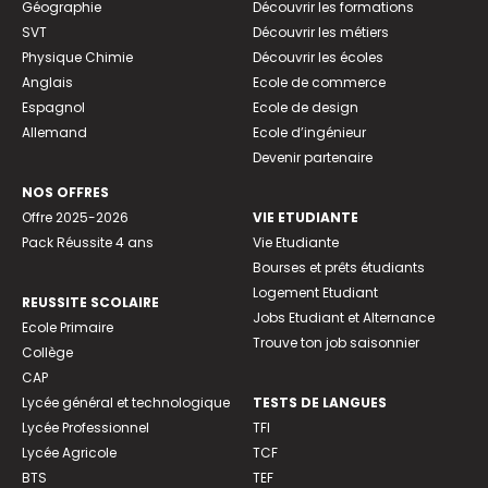
Géographie
Découvrir les formations
SVT
Découvrir les métiers
Physique Chimie
Découvrir les écoles
Anglais
Ecole de commerce
Espagnol
Ecole de design
Allemand
Ecole d’ingénieur
Devenir partenaire
NOS OFFRES
Offre 2025-2026
VIE ETUDIANTE
Pack Réussite 4 ans
Vie Etudiante
Bourses et prêts étudiants
Logement Etudiant
REUSSITE SCOLAIRE
Jobs Etudiant et Alternance
Ecole Primaire
Trouve ton job saisonnier
Collège
CAP
Lycée général et technologique
TESTS DE LANGUES
Lycée Professionnel
TFI
Lycée Agricole
TCF
BTS
TEF