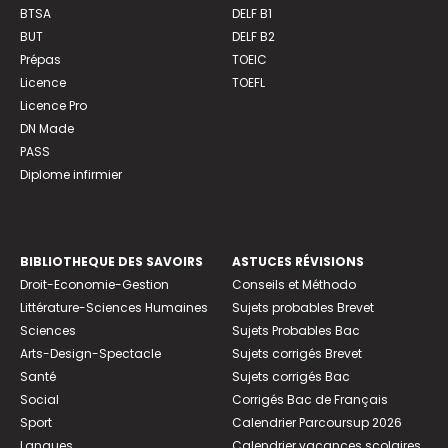
BTSA
DELF B1
BUT
DELF B2
Prépas
TOEIC
Licence
TOEFL
Licence Pro
DN Made
PASS
Diplome infirmier
BIBLIOTHEQUE DES SAVOIRS
ASTUCES RÉVISIONS
Droit-Economie-Gestion
Conseils et Méthodo
Littérature-Sciences Humaines
Sujets probables Brevet
Sciences
Sujets Probables Bac
Arts-Design-Spectacle
Sujets corrigés Brevet
Santé
Sujets corrigés Bac
Social
Corrigés Bac de Français
Sport
Calendrier Parcoursup 2026
Langues
Calendrier vacances scolaires