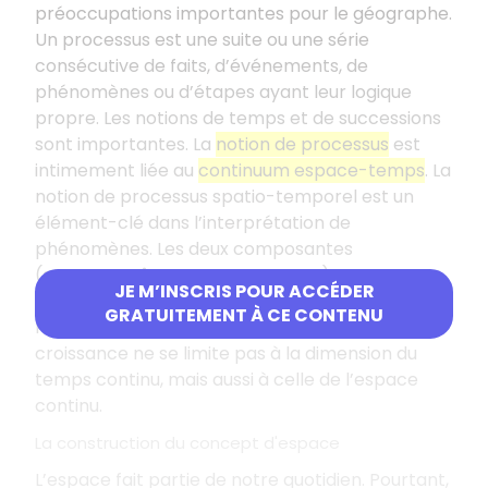
préoccupations importantes pour le géographe.
Un processus est une suite ou une série
consécutive de faits, d’événements, de
phénomènes ou d’étapes ayant leur logique
propre. Les notions de temps et de successions
sont importantes. La
notion de processus
est
intimement liée au
continuum espace-temps
. La
notion de processus spatio-temporel est un
élément-clé dans l’interprétation de
phénomènes. Les deux composantes
(
structuration et mouvements
) ont un
JE M’INSCRIS POUR ACCÉDER
rapport direct avec les processus spatiaux. Ils
GRATUITEMENT À CE CONTENU
modifient l’organisation de l’espace où la
croissance ne se limite pas à la dimension du
temps continu, mais aussi à celle de l’espace
continu.
La construction du concept d'espace
L’espace fait partie de notre quotidien. Pourtant,