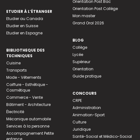
Orientation Post Bac
Orientation Post Collège
ETUDIER À L’ÉTRANGER
Mon master
Etudier au Canada
Grand Oral 2026
Etudier en Suisse
Etudier en Espagne
BLOG
Collège
BIBLIOTHEQUE DES
Lycée
TECHNIQUES
Supérieur
Cuisine
Orientation
Transports
Guide pratique
Mode - Vêtements
Coiffure - Esthétique -
Cosmétique
CONCOURS
Commerce - Vente
CRPE
Bâtiment - Architecture
Administration
Électricité
Animation-Sport
Mécanique automobile
Culture
Services à la personne
Juridique
Accompagnement Petite
Santé-Social et Médico-Social
enfance