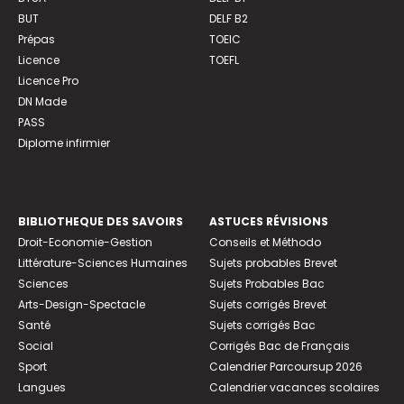
BUT
DELF B2
Prépas
TOEIC
Licence
TOEFL
Licence Pro
DN Made
PASS
Diplome infirmier
BIBLIOTHEQUE DES SAVOIRS
ASTUCES RÉVISIONS
Droit-Economie-Gestion
Conseils et Méthodo
Littérature-Sciences Humaines
Sujets probables Brevet
Sciences
Sujets Probables Bac
Arts-Design-Spectacle
Sujets corrigés Brevet
Santé
Sujets corrigés Bac
Social
Corrigés Bac de Français
Sport
Calendrier Parcoursup 2026
Langues
Calendrier vacances scolaires