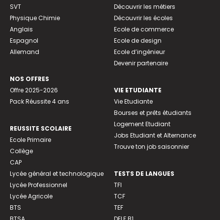
SVT
Découvrir les métiers
Physique Chimie
Découvrir les écoles
Anglais
Ecole de commerce
Espagnol
Ecole de design
Allemand
Ecole d’ingénieur
Devenir partenaire
NOS OFFRES
Offre 2025-2026
VIE ETUDIANTE
Pack Réussite 4 ans
Vie Etudiante
Bourses et prêts étudiants
Logement Etudiant
REUSSITE SCOLAIRE
Jobs Etudiant et Alternance
Ecole Primaire
Trouve ton job saisonnier
Collège
CAP
Lycée général et technologique
TESTS DE LANGUES
Lycée Professionnel
TFI
Lycée Agricole
TCF
BTS
TEF
BTSA
DELF B1