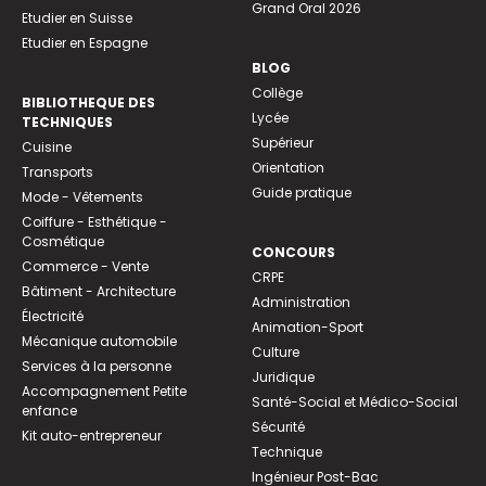
Grand Oral 2026
Etudier en Suisse
Etudier en Espagne
BLOG
Collège
BIBLIOTHEQUE DES
Lycée
TECHNIQUES
Supérieur
Cuisine
Orientation
Transports
Guide pratique
Mode - Vêtements
Coiffure - Esthétique -
Cosmétique
CONCOURS
Commerce - Vente
CRPE
Bâtiment - Architecture
Administration
Électricité
Animation-Sport
Mécanique automobile
Culture
Services à la personne
Juridique
Accompagnement Petite
Santé-Social et Médico-Social
enfance
Sécurité
Kit auto-entrepreneur
Technique
Ingénieur Post-Bac