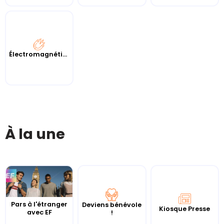
Électromagnétisme
À la une
Pars à l'étranger
Deviens bénévole
Kiosque Presse
avec EF
!