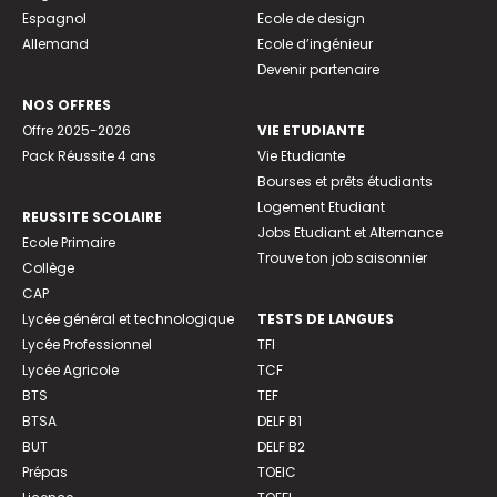
Espagnol
Ecole de design
Allemand
Ecole d’ingénieur
Devenir partenaire
NOS OFFRES
Offre 2025-2026
VIE ETUDIANTE
Pack Réussite 4 ans
Vie Etudiante
Bourses et prêts étudiants
Logement Etudiant
REUSSITE SCOLAIRE
Jobs Etudiant et Alternance
Ecole Primaire
Trouve ton job saisonnier
Collège
CAP
Lycée général et technologique
TESTS DE LANGUES
Lycée Professionnel
TFI
Lycée Agricole
TCF
BTS
TEF
BTSA
DELF B1
BUT
DELF B2
Prépas
TOEIC