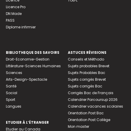
Licence
TOEFL
Licence Pro
DN Made
PASS
Diplome infirmier
BIBLIOTHEQUE DES SAVOIRS
ASTUCES RÉVISIONS
Droit-Economie-Gestion
Conseils et Méthodo
Littérature-Sciences Humaines
Sujets probables Brevet
Sciences
Sujets Probables Bac
Arts-Design-Spectacle
Sujets corrigés Brevet
Santé
Sujets corrigés Bac
Social
Corrigés Bac de Français
Sport
Calendrier Parcoursup 2026
Langues
Calendrier vacances scolaires
Orientation Post Bac
Orientation Post Collège
ETUDIER À L’ÉTRANGER
Mon master
Etudier au Canada