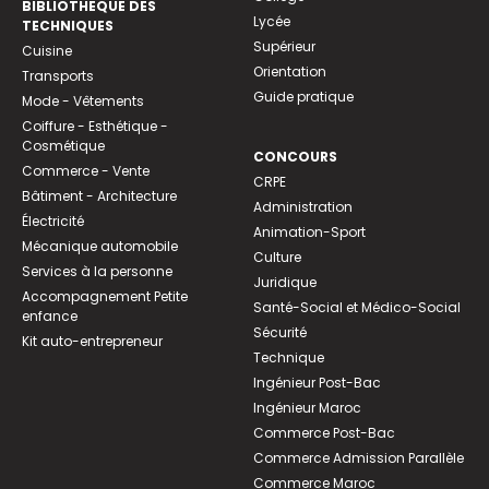
BIBLIOTHEQUE DES
Lycée
TECHNIQUES
Supérieur
Cuisine
Orientation
Transports
Guide pratique
Mode - Vêtements
Coiffure - Esthétique -
Cosmétique
CONCOURS
Commerce - Vente
CRPE
Bâtiment - Architecture
Administration
Électricité
Animation-Sport
Mécanique automobile
Culture
Services à la personne
Juridique
Accompagnement Petite
Santé-Social et Médico-Social
enfance
Sécurité
Kit auto-entrepreneur
Technique
Ingénieur Post-Bac
Ingénieur Maroc
Commerce Post-Bac
Commerce Admission Parallèle
Commerce Maroc