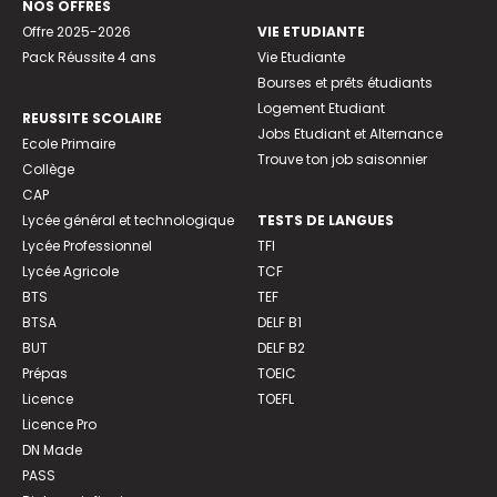
NOS OFFRES
Offre 2025-2026
VIE ETUDIANTE
Pack Réussite 4 ans
Vie Etudiante
Bourses et prêts étudiants
Logement Etudiant
REUSSITE SCOLAIRE
Jobs Etudiant et Alternance
Ecole Primaire
Trouve ton job saisonnier
Collège
CAP
Lycée général et technologique
TESTS DE LANGUES
Lycée Professionnel
TFI
Lycée Agricole
TCF
BTS
TEF
BTSA
DELF B1
BUT
DELF B2
Prépas
TOEIC
Licence
TOEFL
Licence Pro
DN Made
PASS