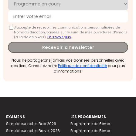
J'accepte de recevoir les communications personnalisées de
Nomad Education, basées sur le suivi de mes ouvertures d'emails
(à l’aide de pixels).
En savoir plus
Recevoir la newsletter
Nous ne partagerons jamais vos données personnelles avec
des tiers. Consultez notre
Politique de confidentialité
pour plus
d’informations.
EXAMENS
LES PROGRAMMES
Simulateur notes Bac 2026
Programme de 6ème
Simulateur notes Brevet 2026
Programme de 5ème