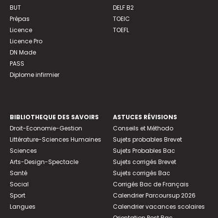
BUT
DELF B2
Prépas
TOEIC
Licence
TOEFL
Licence Pro
DN Made
PASS
Diplome infirmier
BIBLIOTHEQUE DES SAVOIRS
ASTUCES RÉVISIONS
Droit-Economie-Gestion
Conseils et Méthodo
Littérature-Sciences Humaines
Sujets probables Brevet
Sciences
Sujets Probables Bac
Arts-Design-Spectacle
Sujets corrigés Brevet
Santé
Sujets corrigés Bac
Social
Corrigés Bac de Français
Sport
Calendrier Parcoursup 2026
Langues
Calendrier vacances scolaires
Orientation Post Bac