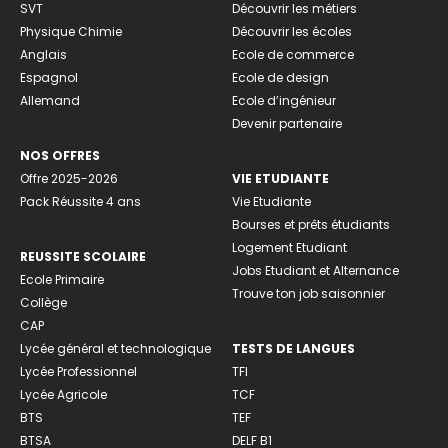
SVT
Découvrir les métiers
Physique Chimie
Découvrir les écoles
Anglais
Ecole de commerce
Espagnol
Ecole de design
Allemand
Ecole d’ingénieur
Devenir partenaire
NOS OFFRES
Offre 2025-2026
VIE ETUDIANTE
Pack Réussite 4 ans
Vie Etudiante
Bourses et prêts étudiants
Logement Etudiant
REUSSITE SCOLAIRE
Jobs Etudiant et Alternance
Ecole Primaire
Trouve ton job saisonnier
Collège
CAP
Lycée général et technologique
TESTS DE LANGUES
Lycée Professionnel
TFI
Lycée Agricole
TCF
BTS
TEF
BTSA
DELF B1