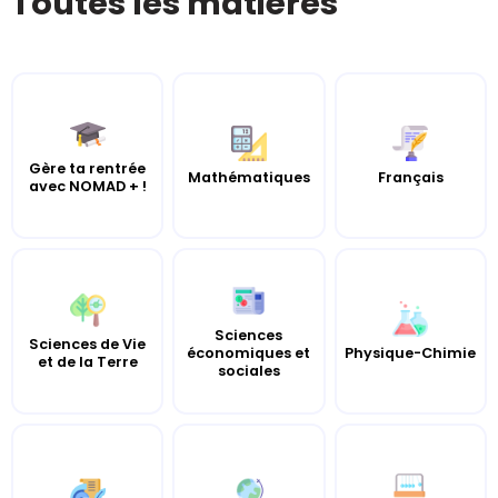
Toutes les matières
Gère ta rentrée
Mathématiques
Français
avec NOMAD + !
Sciences
Sciences de Vie
économiques et
Physique-Chimie
et de la Terre
sociales