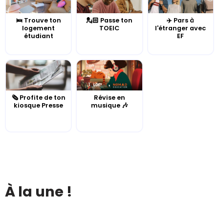
🛌 Trouve ton
💂🏻 Passe ton
✈️ Pars à
logement
TOEIC
l'étranger avec
étudiant
EF
🗞️ Profite de ton
Révise en
kiosque Presse
musique 🎶
À la une !