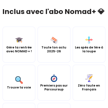
Inclus avec l'abo Nomad+ 💎
Gère ta rentrée
Toute ton actu
Les spés de 1ère à
avec NOMAD + !
2025-26
la loupe
Premiers pas sur
Zéro faute en
Trouve ta voie
Parcoursup
Français