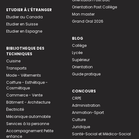
Orientation Post Collège
ETUDIER À L’ÉTRANGER
Mon master
Etudier au Canada
Grand Oral 2026
Etudier en Suisse
Etudier en Espagne
BLOG
Collège
BIBLIOTHEQUE DES
Lycée
TECHNIQUES
Supérieur
Cuisine
Orientation
Transports
Guide pratique
Mode - Vêtements
Coiffure - Esthétique -
Cosmétique
CONCOURS
Commerce - Vente
CRPE
Bâtiment - Architecture
Administration
Électricité
Animation-Sport
Mécanique automobile
Culture
Services à la personne
Juridique
Accompagnement Petite
Santé-Social et Médico-Social
enfance