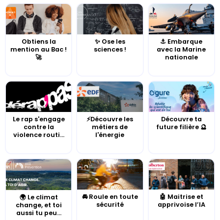
Obtiens la
✨ Ose les
⚓️ Embarque
mention au Bac !
sciences !
avec la Marine
🚀
nationale
Le rap s'engage
⚡Découvre les
Découvre ta
contre la
métiers de
future filière 🔮
violence routi...
l'énergie
🚘 Roule en toute
🤖 Maitrise et
🌍 Le climat
sécurité
apprivoise l’IA
change, et toi
aussi tu peu...