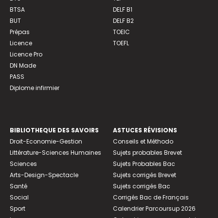
BTSA
DELF B1
BUT
DELF B2
Prépas
TOEIC
Licence
TOEFL
Licence Pro
DN Made
PASS
Diplome infirmier
BIBLIOTHEQUE DES SAVOIRS
ASTUCES RÉVISIONS
Droit-Economie-Gestion
Conseils et Méthodo
Littérature-Sciences Humaines
Sujets probables Brevet
Sciences
Sujets Probables Bac
Arts-Design-Spectacle
Sujets corrigés Brevet
Santé
Sujets corrigés Bac
Social
Corrigés Bac de Français
Sport
Calendrier Parcoursup 2026