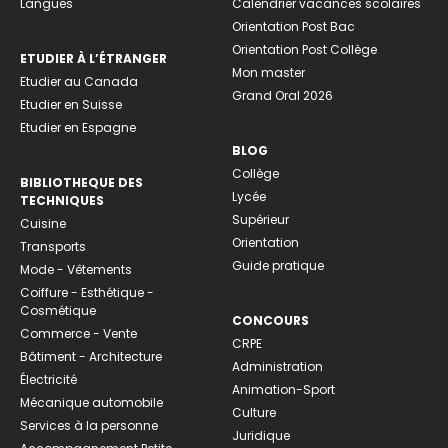
Langues
Calendrier vacances scolaires
Orientation Post Bac
Orientation Post Collège
ETUDIER À L’ÉTRANGER
Mon master
Etudier au Canada
Grand Oral 2026
Etudier en Suisse
Etudier en Espagne
BLOG
Collège
BIBLIOTHEQUE DES
Lycée
TECHNIQUES
Supérieur
Cuisine
Orientation
Transports
Guide pratique
Mode - Vêtements
Coiffure - Esthétique -
Cosmétique
CONCOURS
Commerce - Vente
CRPE
Bâtiment - Architecture
Administration
Électricité
Animation-Sport
Mécanique automobile
Culture
Services à la personne
Juridique