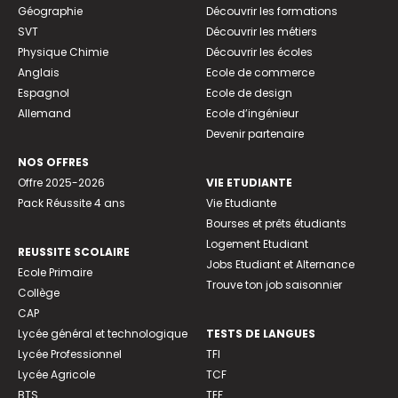
Géographie
Découvrir les formations
SVT
Découvrir les métiers
Physique Chimie
Découvrir les écoles
Anglais
Ecole de commerce
Espagnol
Ecole de design
Allemand
Ecole d’ingénieur
Devenir partenaire
NOS OFFRES
Offre 2025-2026
VIE ETUDIANTE
Pack Réussite 4 ans
Vie Etudiante
Bourses et prêts étudiants
Logement Etudiant
REUSSITE SCOLAIRE
Jobs Etudiant et Alternance
Ecole Primaire
Trouve ton job saisonnier
Collège
CAP
Lycée général et technologique
TESTS DE LANGUES
Lycée Professionnel
TFI
Lycée Agricole
TCF
BTS
TEF