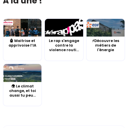
À la une !
🤖 Maitrise et
Le rap s'engage
⚡Découvre les
apprivoise l’IA
contre la
métiers de
violence routi...
l'énergie
🌍 Le climat
change, et toi
aussi tu peu...