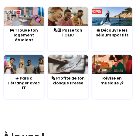
🛌 Trouve ton
💂🏻 Passe ton
☀️ Découvre les
logement
TOEIC
séjours sportifs
étudiant
✈️ Pars à
🗞️ Profite de ton
Révise en
l'étranger avec
kiosque Presse
musique 🎶
EF