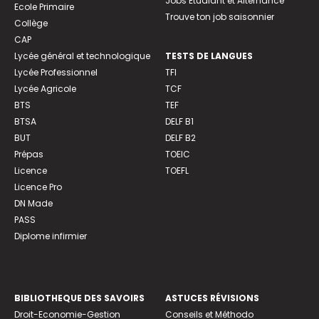
Jobs Etudiant et Alternance
Ecole Primaire
Trouve ton job saisonnier
Collège
CAP
Lycée général et technologique
TESTS DE LANGUES
Lycée Professionnel
TFI
Lycée Agricole
TCF
BTS
TEF
BTSA
DELF B1
BUT
DELF B2
Prépas
TOEIC
Licence
TOEFL
Licence Pro
DN Made
PASS
Diplome infirmier
BIBLIOTHEQUE DES SAVOIRS
ASTUCES RÉVISIONS
Droit-Economie-Gestion
Conseils et Méthodo