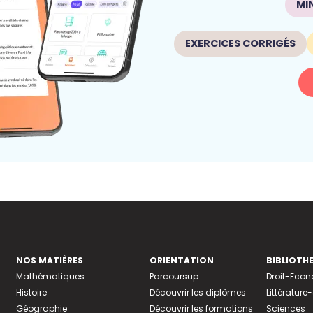
MI
EXERCICES CORRIGÉS
NOS MATIÈRES
ORIENTATION
BIBLIOTH
Mathématiques
Parcoursup
Droit-Eco
Histoire
Découvrir les diplômes
Littératur
Géographie
Découvrir les formations
Sciences