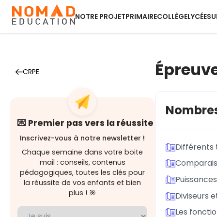
NOTRE PROJET
PRIMAIRE
COLLÈGE
LYCÉE
SU
Épreuve
CRPE
Nombres 
💌 Premier pas vers la réussite
Inscrivez-vous à notre newsletter !
Différents
Chaque semaine dans votre boite
mail : conseils, contenus
Comparais
pédagogiques, toutes les clés pour
Puissances
la réussite de vos enfants et bien
plus ! 🎯
Diviseurs e
Les foncti