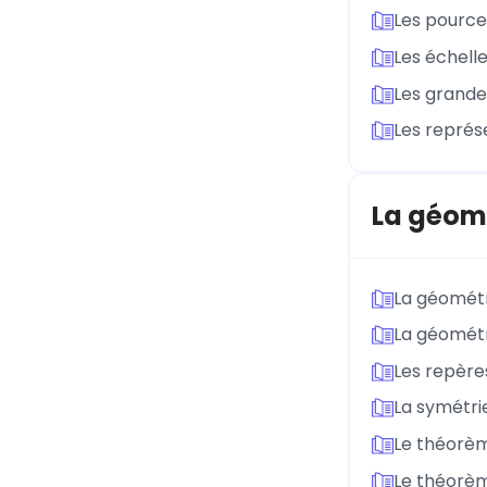
Les pourc
Les échell
Les grande
Les représ
La géom
La géométr
La géométr
Les repère
La symétrie
Le théorè
Le théorè