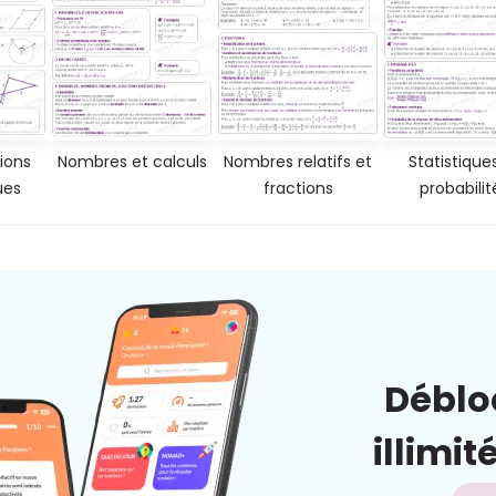
ions
Nombres et calculs
Nombres relatifs et
Statistique
ues
fractions
probabilit
Déblo
illimit