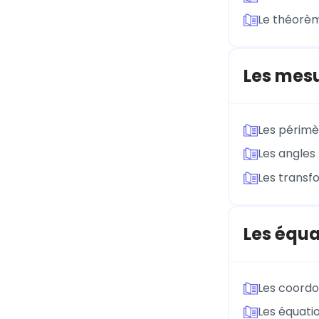
Le théorèm
Les mes
Les périmèt
Les angles
Les transf
Les équa
Les coord
Les équatio