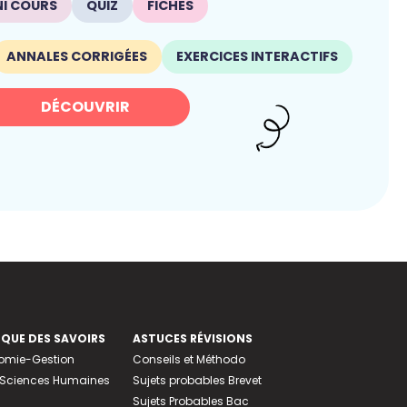
NI COURS
QUIZ
FICHES
ANNALES CORRIGÉES
EXERCICES INTERACTIFS
DÉCOUVRIR
EQUE DES SAVOIRS
ASTUCES RÉVISIONS
nomie-Gestion
Conseils et Méthodo
e-Sciences Humaines
Sujets probables Brevet
Sujets Probables Bac