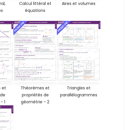
ral,
Calcul littéral et
Aires et volumes
es
équations
PREMIUM
PREMIUM
 et
Théorèmes et
Triangles et
 de
propriétés de
parallélogrammes
- 1
géométrie - 2