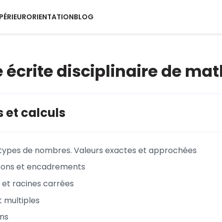
PÉRIEUR
ORIENTATION
BLOG
 écrite disciplinaire de m
et calculs
 types de nombres. Valeurs exactes et approchées
ons et encadrements
 et racines carrées
t multiples
ons