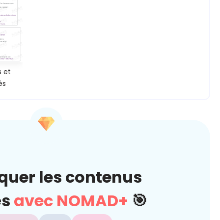
s et
és
quer les contenus
és
avec NOMAD+
🎯