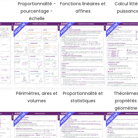
Proportionnalité -
Fonctions linéaires et
Calcul litté
pourcentage -
affines
puissanc
échelle
PREMIUM
PREMIUM
PREMIUM
Périmètres, aires et
Proportionnalité et
Théorèmes
volumes
statistiques
propriétés
géométrie 
PREMIUM
PREMIUM
PREMIUM