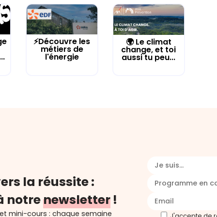
ge
⚡Découvre les
🌍 Le climat
métiers de
change, et toi
..
l'énergie
aussi tu peu...
Je suis...
ers la réussite :
Programme en c
à notre
newsletter
!
 et mini-cours : chaque semaine
J'accepte de 