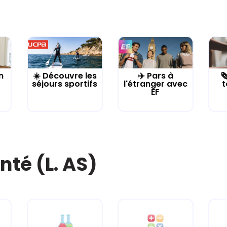
n
☀️ Découvre les
✈️ Pars à

séjours sportifs
l'étranger avec
t
EF
nté (L. AS)