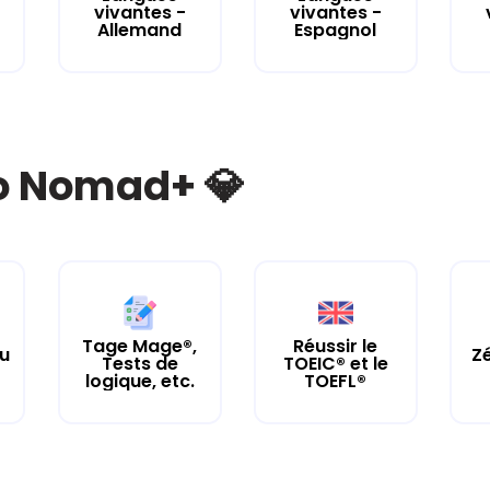
vivantes -
vivantes -
Allemand
Espagnol
bo Nomad+ 💎
Tage Mage®,
Réussir le
tu
Zé
Tests de
TOEIC® et le
logique, etc.
TOEFL®