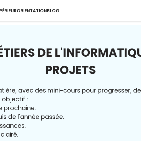
PÉRIEUR
ORIENTATION
BLOG
ÉTIERS DE L'INFORMATIQ
PROJETS
ère, avec des mini-cours pour progresser, des 
 objectif
:
e prochaine.
uis de l'année passée.
issances.
clairé.