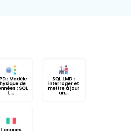
PD : Modèle
SQL LMD :
hysique de
interroger et
nnées : SQL
mettre à jour
L...
un...
Langues