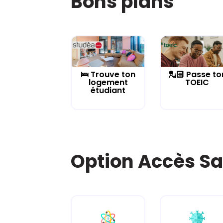
Bons plans
🛌 Trouve ton
💂🏻 Passe to
logement
TOEIC
étudiant
Option Accès Sa