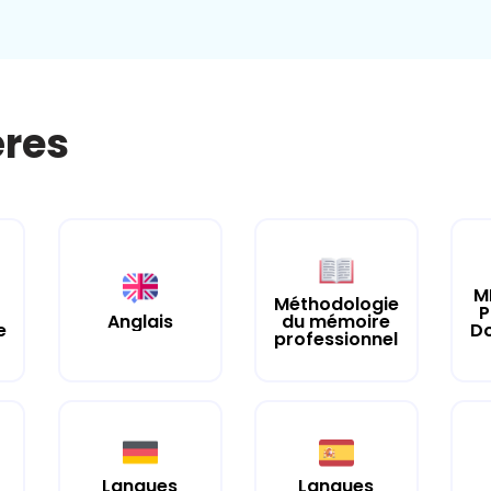
ères
M
Méthodologie
P
Anglais
du mémoire
e
Do
professionnel
Langues
Langues