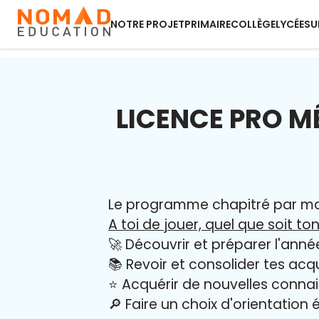
NOTRE PROJET
PRIMAIRE
COLLÈGE
LYCÉE
SU
LICENCE PRO M
Le programme chapitré par mati
A toi de jouer, quel que soit ton
🚀 Découvrir et préparer l'anné
📚 Revoir et consolider tes acq
⭐️ Acquérir de nouvelles conna
🔎 Faire un choix d'orientation é