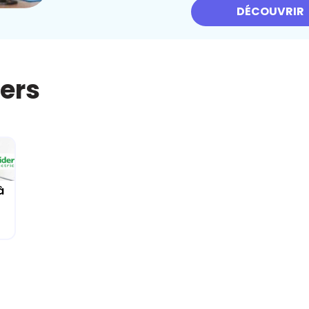
DÉCOUVRIR
iers
à