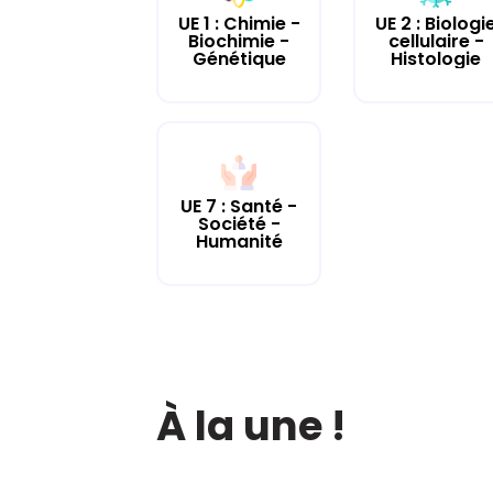
UE 2 : Biologi
UE 1 : Chimie -
cellulaire -
Biochimie -
Histologie
Génétique
UE 7 : Santé -
Société -
Humanité
À la une !