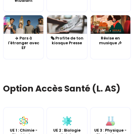
étudiant
✈️ Pars à
🗞️ Profite de ton
Révise en
l'étranger avec
kiosque Presse
musique 🎶
EF
Option Accès Santé (L. AS)
UE 2 : Biologie
UE 3 : Physique -
UE 1 : Chimie -