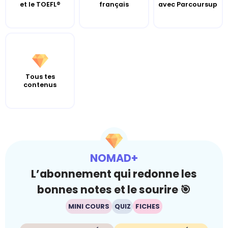
et le TOEFL®
français
avec Parcoursup
Tous tes
contenus
NOMAD+
L’abonnement qui redonne les
bonnes notes et le sourire 🎯
MINI COURS
QUIZ
FICHES