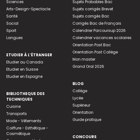
Sciences
Sujets Probables Bac
Arts-Design-Spectacle
Sujets corrigés Brevet
Santé
Sujets corrigés Bac
Social
Corrigés Bac de Français
Sport
Calendrier Parcoursup 2026
Langues
Calendrier vacances scolaires
Orientation Post Bac
Orientation Post Collège
ETUDIER À L’ÉTRANGER
Mon master
Etudier au Canada
Grand Oral 2026
Etudier en Suisse
Etudier en Espagne
BLOG
Collège
BIBLIOTHEQUE DES
Lycée
TECHNIQUES
Supérieur
Cuisine
Orientation
Transports
Guide pratique
Mode - Vêtements
Coiffure - Esthétique -
Cosmétique
CONCOURS