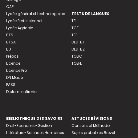
CAP
Lycée général et technologique
TESTS DE LANGUES
Lycée Professionnel
TFI
Lycée Agricole
TCF
BTS
TEF
BTSA
DELF B1
BUT
DELF B2
Prépas
TOEIC
Licence
TOEFL
Licence Pro
DN Made
PASS
Diplome infirmier
BIBLIOTHEQUE DES SAVOIRS
ASTUCES RÉVISIONS
Droit-Economie-Gestion
Conseils et Méthodo
Littérature-Sciences Humaines
Sujets probables Brevet