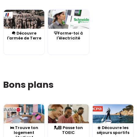
🪖 Découvre
💡Forme-toi à
l'armée de Terre
l'électricité
Bons plans
🛌 Trouve ton
💂🏻 Passe ton
☀️ Découvre les
logement
TOEIC
séjours sportifs