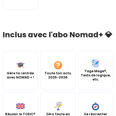
Inclus avec l'abo Nomad+ 💎
Tage Mage®,
Gère ta rentrée
Toute ton actu
Tests de logique,
avec NOMAD + !
2025-2026
etc.
Réussir le TOEIC®
Zéro faute en
Se réorienter