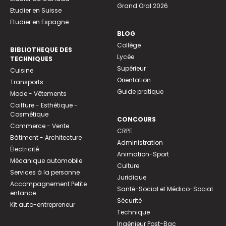
Grand Oral 2026
Etudier en Suisse
Etudier en Espagne
BLOG
Collège
BIBLIOTHEQUE DES
Lycée
TECHNIQUES
Supérieur
Cuisine
Orientation
Transports
Guide pratique
Mode - Vêtements
Coiffure - Esthétique -
Cosmétique
CONCOURS
Commerce - Vente
CRPE
Bâtiment - Architecture
Administration
Électricité
Animation-Sport
Mécanique automobile
Culture
Services à la personne
Juridique
Accompagnement Petite
Santé-Social et Médico-Social
enfance
Sécurité
Kit auto-entrepreneur
Technique
Ingénieur Post-Bac