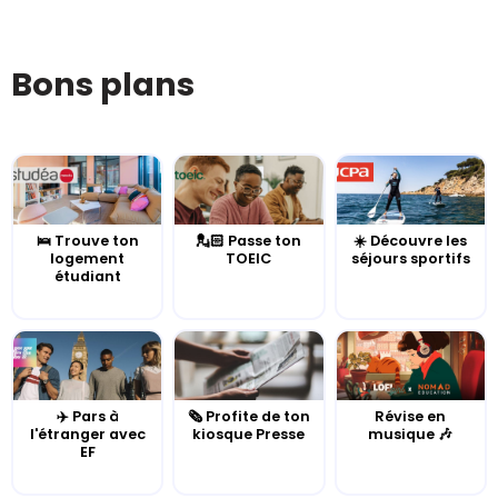
Bons plans
🛌 Trouve ton
💂🏻 Passe ton
☀️ Découvre les
logement
TOEIC
séjours sportifs
étudiant
✈️ Pars à
🗞️ Profite de ton
Révise en
l'étranger avec
kiosque Presse
musique 🎶
EF