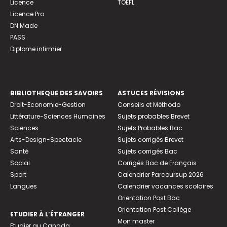
Licence
TOEFL
Licence Pro
DN Made
PASS
Diplome infirmier
BIBLIOTHEQUE DES SAVOIRS
ASTUCES RÉVISIONS
Droit-Economie-Gestion
Conseils et Méthodo
Littérature-Sciences Humaines
Sujets probables Brevet
Sciences
Sujets Probables Bac
Arts-Design-Spectacle
Sujets corrigés Brevet
Santé
Sujets corrigés Bac
Social
Corrigés Bac de Français
Sport
Calendrier Parcoursup 2026
Langues
Calendrier vacances scolaires
Orientation Post Bac
Orientation Post Collège
ETUDIER À L’ÉTRANGER
Mon master
Etudier au Canada