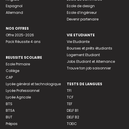
Espagnol
Ecole de design
Allemand
Ecole d’ingénieur
Devenir partenaire
NOS OFFRES
Offre 2025-2026
VIE ETUDIANTE
Pack Réussite 4 ans
Vie Etudiante
Bourses et prêts étudiants
Logement Etudiant
REUSSITE SCOLAIRE
Jobs Etudiant et Alternance
Ecole Primaire
Trouve ton job saisonnier
Collège
CAP
Lycée général et technologique
TESTS DE LANGUES
Lycée Professionnel
TFI
Lycée Agricole
TCF
BTS
TEF
BTSA
DELF B1
BUT
DELF B2
Prépas
TOEIC