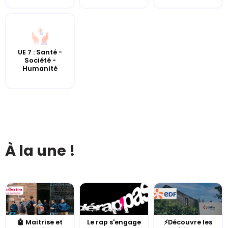
UE 7 : Santé -
Société -
Humanité
À la une !
🤖 Maitrise et
Le rap s'engage
⚡Découvre les