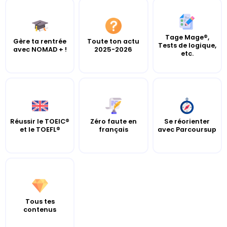
Tage Mage®,
Gère ta rentrée
Toute ton actu
Tests de logique,
avec NOMAD + !
2025-2026
etc.
Réussir le TOEIC®
Zéro faute en
Se réorienter
et le TOEFL®
français
avec Parcoursup
Tous tes
contenus