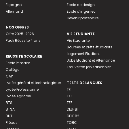
Espagnol
Ecole de design
Allemand
Ecole d’ingénieur
Devenir partenaire
NOS OFFRES
Offre 2025-2026
VIE ETUDIANTE
Pack Réussite 4 ans
Vie Etudiante
Bourses et prêts étudiants
Logement Etudiant
REUSSITE SCOLAIRE
Jobs Etudiant et Alternance
Ecole Primaire
Trouve ton job saisonnier
Collège
CAP
Lycée général et technologique
TESTS DE LANGUES
Lycée Professionnel
TFI
Lycée Agricole
TCF
BTS
TEF
BTSA
DELF B1
BUT
DELF B2
Prépas
TOEIC