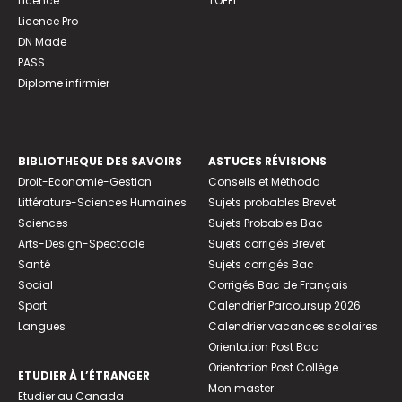
Licence
TOEFL
Licence Pro
DN Made
PASS
Diplome infirmier
BIBLIOTHEQUE DES SAVOIRS
ASTUCES RÉVISIONS
Droit-Economie-Gestion
Conseils et Méthodo
Littérature-Sciences Humaines
Sujets probables Brevet
Sciences
Sujets Probables Bac
Arts-Design-Spectacle
Sujets corrigés Brevet
Santé
Sujets corrigés Bac
Social
Corrigés Bac de Français
Sport
Calendrier Parcoursup 2026
Langues
Calendrier vacances scolaires
Orientation Post Bac
Orientation Post Collège
ETUDIER À L’ÉTRANGER
Mon master
Etudier au Canada