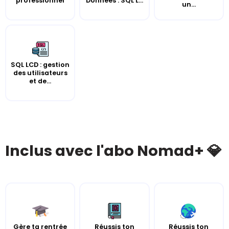
professionnel
Données : SQL L...
un...
SQL LCD : gestion
des utilisateurs
et de...
Inclus avec l'abo Nomad+ 💎
Gère ta rentrée
Réussis ton
Réussis ton