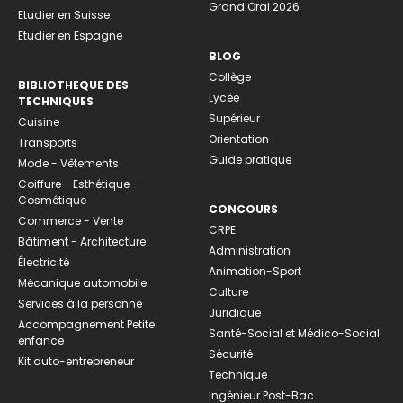
Grand Oral 2026
Etudier en Suisse
Etudier en Espagne
BLOG
Collège
BIBLIOTHEQUE DES
Lycée
TECHNIQUES
Supérieur
Cuisine
Orientation
Transports
Guide pratique
Mode - Vêtements
Coiffure - Esthétique -
Cosmétique
CONCOURS
Commerce - Vente
CRPE
Bâtiment - Architecture
Administration
Électricité
Animation-Sport
Mécanique automobile
Culture
Services à la personne
Juridique
Accompagnement Petite
Santé-Social et Médico-Social
enfance
Sécurité
Kit auto-entrepreneur
Technique
Ingénieur Post-Bac