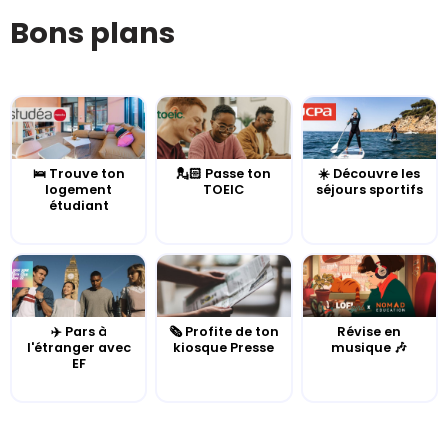
Bons plans
🛌 Trouve ton
💂🏻 Passe ton
☀️ Découvre les
logement
TOEIC
séjours sportifs
étudiant
✈️ Pars à
🗞️ Profite de ton
Révise en
l'étranger avec
kiosque Presse
musique 🎶
EF