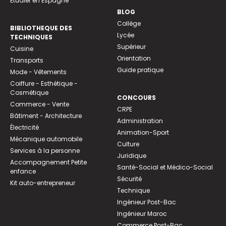
Etudier en Espagne
BLOG
Collège
BIBLIOTHEQUE DES
Lycée
TECHNIQUES
Supérieur
Cuisine
Orientation
Transports
Guide pratique
Mode - Vêtements
Coiffure - Esthétique -
Cosmétique
CONCOURS
Commerce - Vente
CRPE
Bâtiment - Architecture
Administration
Électricité
Animation-Sport
Mécanique automobile
Culture
Services à la personne
Juridique
Accompagnement Petite
Santé-Social et Médico-Social
enfance
Sécurité
Kit auto-entrepreneur
Technique
Ingénieur Post-Bac
Ingénieur Maroc
Commerce Post-Bac