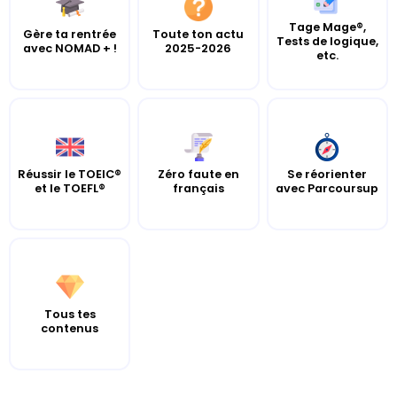
Tage Mage®,
Gère ta rentrée
Toute ton actu
Tests de logique,
avec NOMAD + !
2025-2026
etc.
Réussir le TOEIC®
Zéro faute en
Se réorienter
et le TOEFL®
français
avec Parcoursup
Tous tes
contenus