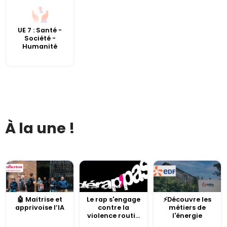
UE 7 : Santé -
Société -
Humanité
À la une !
🤖 Maitrise et
Le rap s'engage
⚡Découvre les
apprivoise l’IA
contre la
métiers de
violence routi...
l'énergie