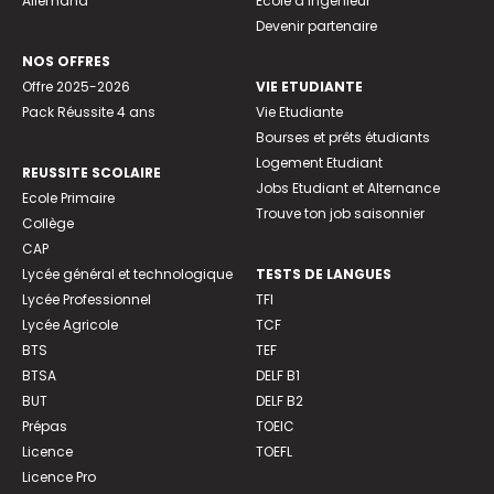
Allemand
Ecole d’ingénieur
Devenir partenaire
NOS OFFRES
Offre 2025-2026
VIE ETUDIANTE
Pack Réussite 4 ans
Vie Etudiante
Bourses et prêts étudiants
Logement Etudiant
REUSSITE SCOLAIRE
Jobs Etudiant et Alternance
Ecole Primaire
Trouve ton job saisonnier
Collège
CAP
Lycée général et technologique
TESTS DE LANGUES
Lycée Professionnel
TFI
Lycée Agricole
TCF
BTS
TEF
BTSA
DELF B1
BUT
DELF B2
Prépas
TOEIC
Licence
TOEFL
Licence Pro