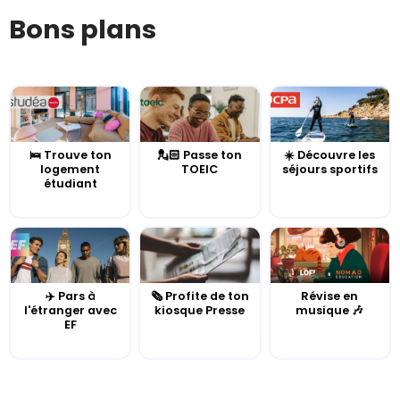
Bons plans
🛌 Trouve ton
💂🏻 Passe ton
☀️ Découvre les
logement
TOEIC
séjours sportifs
étudiant
✈️ Pars à
🗞️ Profite de ton
Révise en
l'étranger avec
kiosque Presse
musique 🎶
EF