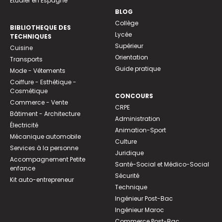
Etudier en Espagne
BLOG
Collège
BIBLIOTHEQUE DES
Lycée
TECHNIQUES
Supérieur
Cuisine
Orientation
Transports
Guide pratique
Mode - Vêtements
Coiffure - Esthétique -
Cosmétique
CONCOURS
Commerce - Vente
CRPE
Bâtiment - Architecture
Administration
Électricité
Animation-Sport
Mécanique automobile
Culture
Services à la personne
Juridique
Accompagnement Petite
Santé-Social et Médico-Social
enfance
Sécurité
Kit auto-entrepreneur
Technique
Ingénieur Post-Bac
Ingénieur Maroc
Commerce Post-Bac