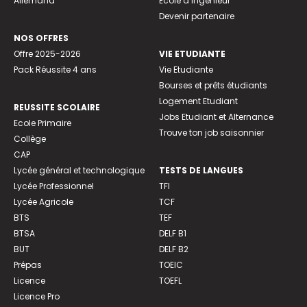
Allemand
Ecole d’ingénieur
Devenir partenaire
NOS OFFRES
Offre 2025-2026
VIE ETUDIANTE
Pack Réussite 4 ans
Vie Etudiante
Bourses et prêts étudiants
Logement Etudiant
REUSSITE SCOLAIRE
Jobs Etudiant et Alternance
Ecole Primaire
Trouve ton job saisonnier
Collège
CAP
Lycée général et technologique
TESTS DE LANGUES
Lycée Professionnel
TFI
Lycée Agricole
TCF
BTS
TEF
BTSA
DELF B1
BUT
DELF B2
Prépas
TOEIC
Licence
TOEFL
Licence Pro