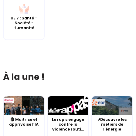
UE 7 : Santé -
Société -
Humanité
À la une !
🤖 Maitrise et
Le rap s'engage
⚡Découvre les
apprivoise l’IA
contre la
métiers de
violence routi...
l'énergie