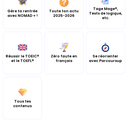
Tage Mage®,
Gère ta rentrée
Toute ton actu
Tests de logique,
avec NOMAD + !
2025-2026
etc.
Réussir le TOEIC®
Zéro faute en
Se réorienter
et le TOEFL®
français
avec Parcoursup
Tous tes
contenus