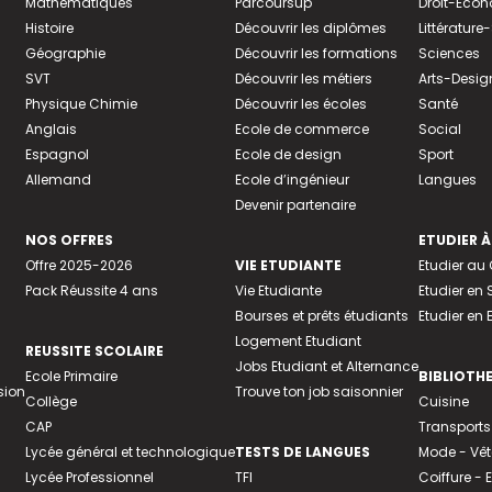
Mathématiques
Parcoursup
Droit-Eco
Histoire
Découvrir les diplômes
Littératur
Géographie
Découvrir les formations
Sciences
SVT
Découvrir les métiers
Arts-Desig
Physique Chimie
Découvrir les écoles
Santé
Anglais
Ecole de commerce
Social
Espagnol
Ecole de design
Sport
Allemand
Ecole d’ingénieur
Langues
Devenir partenaire
NOS OFFRES
ETUDIER À
Offre 2025-2026
VIE ETUDIANTE
Etudier a
Pack Réussite 4 ans
Vie Etudiante
Etudier en 
Bourses et prêts étudiants
Etudier en
Logement Etudiant
REUSSITE SCOLAIRE
Jobs Etudiant et Alternance
Ecole Primaire
BIBLIOTH
sion
Trouve ton job saisonnier
Collège
Cuisine
CAP
Transports
Lycée général et technologique
TESTS DE LANGUES
Mode - Vê
Lycée Professionnel
TFI
Coiffure -