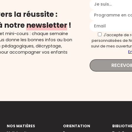
Je suis...
ers la réussite :
Programme en c
à notre
newsletter
!
 et mini-cours : chaque semaine
J'accepte de 
ous donne les bonnes infos au bon
personnalisées de N
s pédagogiques, décryptage,
suivi de mes ouverture
En
és pour accompagner vos enfants
RECEVOI
NOS MATIÈRES
ORIENTATION
BIBLIOTH