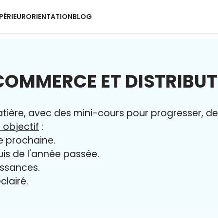
PÉRIEUR
ORIENTATION
BLOG
COMMERCE ET DISTRIBU
ère, avec des mini-cours pour progresser, des 
 objectif
:
e prochaine.
uis de l'année passée.
issances.
clairé.