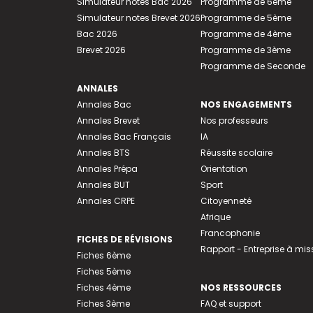
Simulateur notes Bac 2026
Programme de 6ème
Simulateur notes Brevet 2026
Programme de 5ème
Bac 2026
Programme de 4ème
Brevet 2026
Programme de 3ème
Programme de Seconde
ANNALES
Annales Bac
NOS ENGAGEMENTS
Annales Brevet
Nos professeurs
Annales Bac Français
IA
Annales BTS
Réussite scolaire
Annales Prépa
Orientation
Annales BUT
Sport
Annales CRPE
Citoyenneté
Afrique
Francophonie
FICHES DE RÉVISIONS
Rapport - Entreprise à mis
Fiches 6ème
Fiches 5ème
Fiches 4ème
NOS RESSOURCES
Fiches 3ème
FAQ et support