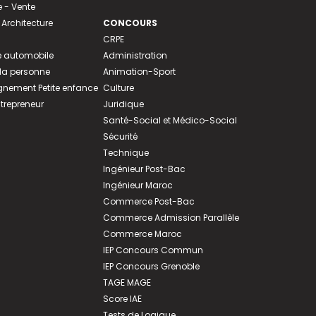
- Vente
 Architecture
CONCOURS
CRPE
 automobile
Administration
 la personne
Animation-Sport
ement Petite enfance
Culture
ntrepreneur
Juridique
Santé-Social et Médico-Social
Sécurité
Technique
Ingénieur Post-Bac
Ingénieur Maroc
Commerce Post-Bac
Commerce Admission Parallèle
Commerce Maroc
IEP Concours Commun
IEP Concours Grenoble
TAGE MAGE
Score IAE
Tests de Logique