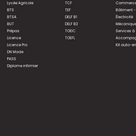
Lycée Agricole
TCF
Commerce 
BTS
TEF
Bâtiment -
BTSA
DELF B1
Électricité
BUT
DELF B2
Mécanique
Prépas
TOEIC
Services à
Licence
TOEFL
Accompagn
Licence Pro
Kit auto-e
DN Made
PASS
Diplome infirmier