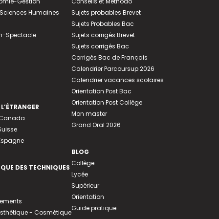
nomie-Gestion
Conseils et Méthodo
e-Sciences Humaines
Sujets probables Brevet
Sujets Probables Bac
n-Spectacle
Sujets corrigés Brevet
Sujets corrigés Bac
Corrigés Bac de Français
Calendrier Parcoursup 2026
Calendrier vacances scolaires
Orientation Post Bac
Orientation Post Collège
 L’ÉTRANGER
Mon master
u Canada
Grand Oral 2026
Suisse
 Espagne
BLOG
Collège
EQUE DES TECHNIQUES
Lycée
Supérieur
Orientation
tements
Guide pratique
 Esthétique - Cosmétique