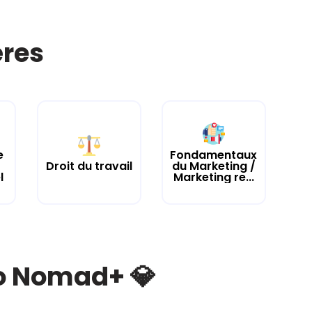
ères
e
Fondamentaux
Droit du travail
du Marketing /
l
Marketing re...
bo Nomad+ 💎