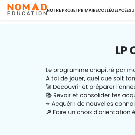
NOTRE PROJET
PRIMAIRE
COLLÈGE
LYCÉE
SU
LP 
Le programme chapitré par mati
A toi de jouer, quel que soit ton
🚀 Découvrir et préparer l'anné
📚 Revoir et consolider tes acq
⭐️ Acquérir de nouvelles conna
🔎 Faire un choix d'orientation é