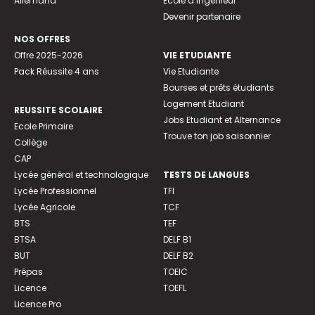
Allemand
Ecole d’ingénieur
Devenir partenaire
NOS OFFRES
Offre 2025-2026
VIE ETUDIANTE
Pack Réussite 4 ans
Vie Etudiante
Bourses et prêts étudiants
Logement Etudiant
REUSSITE SCOLAIRE
Jobs Etudiant et Alternance
Ecole Primaire
Trouve ton job saisonnier
Collège
CAP
Lycée général et technologique
TESTS DE LANGUES
Lycée Professionnel
TFI
Lycée Agricole
TCF
BTS
TEF
BTSA
DELF B1
BUT
DELF B2
Prépas
TOEIC
Licence
TOEFL
Licence Pro