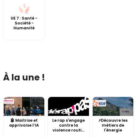
UE 7 : Santé -
Société -
Humanité
À la une !
🤖 Maitrise et
Le rap s'engage
⚡Découvre les
apprivoise l’IA
contre la
métiers de
violence routi...
l'énergie