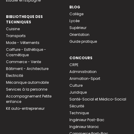
Etudier en Espagne
BLOG
Collège
BIBLIOTHEQUE DES
Lycée
TECHNIQUES
Supérieur
Cuisine
Orientation
Transports
Guide pratique
Mode - Vêtements
Coiffure - Esthétique -
Cosmétique
CONCOURS
Commerce - Vente
CRPE
Bâtiment - Architecture
Administration
Électricité
Animation-Sport
Mécanique automobile
Culture
Services à la personne
Juridique
Accompagnement Petite
Santé-Social et Médico-Social
enfance
Sécurité
Kit auto-entrepreneur
Technique
Ingénieur Post-Bac
Ingénieur Maroc
Commerce Post-Bac