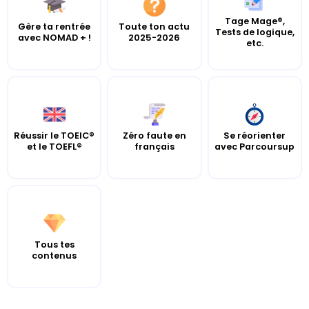
Tage Mage®,
Gère ta rentrée
Toute ton actu
Tests de logique,
avec NOMAD + !
2025-2026
etc.
Réussir le TOEIC®
Zéro faute en
Se réorienter
et le TOEFL®
français
avec Parcoursup
Tous tes
contenus