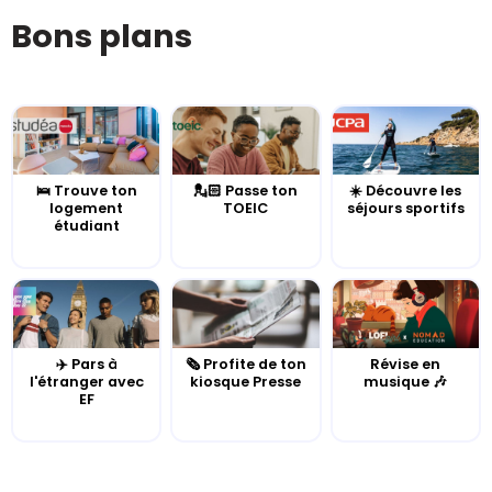
Bons plans
🛌 Trouve ton
💂🏻 Passe ton
☀️ Découvre les
logement
TOEIC
séjours sportifs
étudiant
✈️ Pars à
🗞️ Profite de ton
Révise en
l'étranger avec
kiosque Presse
musique 🎶
EF