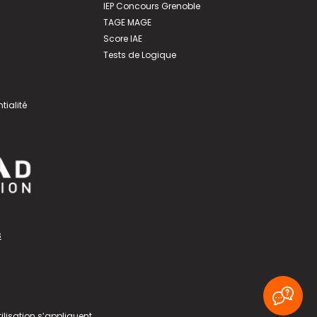
IEP Concours Grenoble
TAGE MAGE
Score IAE
Tests de Logique
tialité
s
ilisation
s’appliquent.