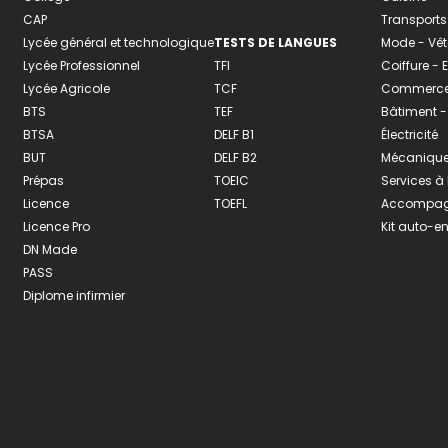
CAP
Transports
Lycée général et technologique
TESTS DE LANGUES
Mode - Vê
Lycée Professionnel
TFI
Coiffure -
Lycée Agricole
TCF
Commerce 
BTS
TEF
Bâtiment -
BTSA
DELF B1
Électricité
BUT
DELF B2
Mécanique
Prépas
TOEIC
Services à
Licence
TOEFL
Accompagn
Licence Pro
Kit auto-e
DN Made
PASS
Diplome infirmier