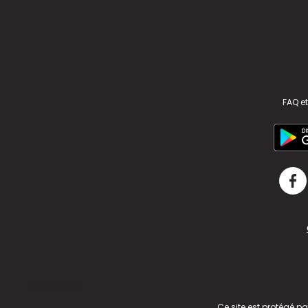
FAQ et
v2.311.4 US
Ce site est protégé p