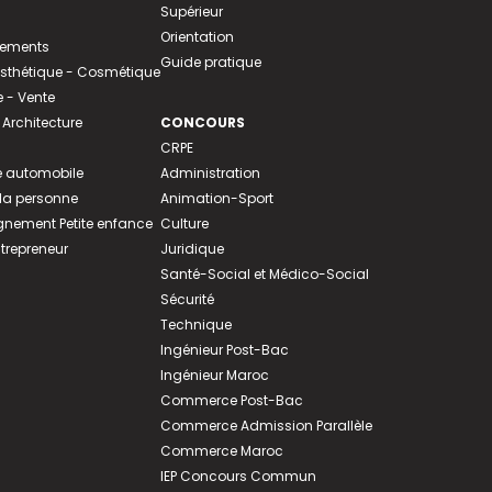
Supérieur
Orientation
tements
Guide pratique
 Esthétique - Cosmétique
- Vente
 Architecture
CONCOURS
CRPE
 automobile
Administration
 la personne
Animation-Sport
ement Petite enfance
Culture
ntrepreneur
Juridique
Santé-Social et Médico-Social
Sécurité
Technique
Ingénieur Post-Bac
Ingénieur Maroc
Commerce Post-Bac
Commerce Admission Parallèle
Commerce Maroc
IEP Concours Commun