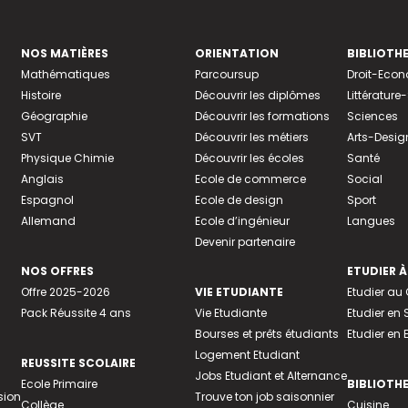
NOS MATIÈRES
ORIENTATION
BIBLIOTH
Mathématiques
Parcoursup
Droit-Eco
Histoire
Découvrir les diplômes
Littératur
Géographie
Découvrir les formations
Sciences
SVT
Découvrir les métiers
Arts-Desig
Physique Chimie
Découvrir les écoles
Santé
Anglais
Ecole de commerce
Social
Espagnol
Ecole de design
Sport
Allemand
Ecole d’ingénieur
Langues
Devenir partenaire
NOS OFFRES
ETUDIER À
Offre 2025-2026
VIE ETUDIANTE
Etudier a
Pack Réussite 4 ans
Vie Etudiante
Etudier en 
Bourses et prêts étudiants
Etudier en
Logement Etudiant
REUSSITE SCOLAIRE
Jobs Etudiant et Alternance
Ecole Primaire
BIBLIOTH
sion
Trouve ton job saisonnier
Collège
Cuisine