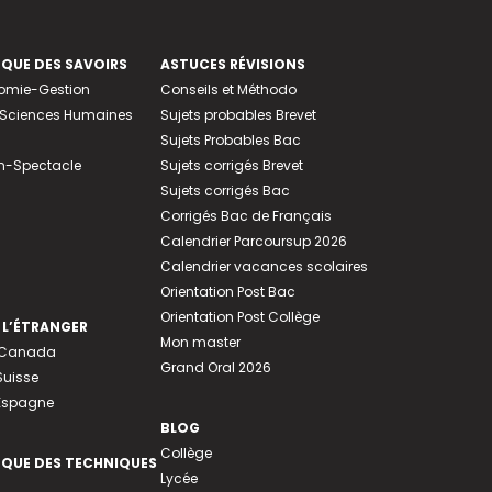
EQUE DES SAVOIRS
ASTUCES RÉVISIONS
nomie-Gestion
Conseils et Méthodo
e-Sciences Humaines
Sujets probables Brevet
Sujets Probables Bac
n-Spectacle
Sujets corrigés Brevet
Sujets corrigés Bac
Corrigés Bac de Français
Calendrier Parcoursup 2026
Calendrier vacances scolaires
Orientation Post Bac
Orientation Post Collège
 L’ÉTRANGER
Mon master
u Canada
Grand Oral 2026
Suisse
 Espagne
BLOG
Collège
EQUE DES TECHNIQUES
Lycée