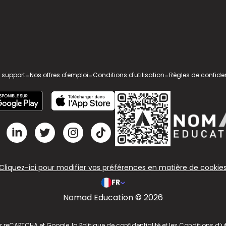
 support
-
Nos offres d'emploi
-
Conditions d'utilisation
-
Règles de confiden
Cliquez-ici pour modifier vos préférences en matière de cookie
FR
Nomad Education © 2026
ar reCAPTCHA et Google, la
Politique de confidentialité
et les
Conditions d’ut