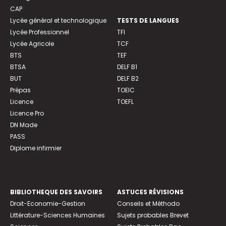
CAP
Lycée général et technologique
TESTS DE LANGUES
Lycée Professionnel
TFI
Lycée Agricole
TCF
BTS
TEF
BTSA
DELF B1
BUT
DELF B2
Prépas
TOEIC
Licence
TOEFL
Licence Pro
DN Made
PASS
Diplome infirmier
BIBLIOTHEQUE DES SAVOIRS
ASTUCES RÉVISIONS
Droit-Economie-Gestion
Conseils et Méthodo
Littérature-Sciences Humaines
Sujets probables Brevet