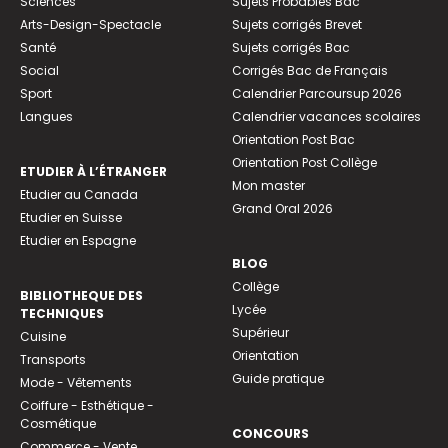
Sciences
Sujets Probables Bac
Arts-Design-Spectacle
Sujets corrigés Brevet
Santé
Sujets corrigés Bac
Social
Corrigés Bac de Français
Sport
Calendrier Parcoursup 2026
Langues
Calendrier vacances scolaires
Orientation Post Bac
Orientation Post Collège
ETUDIER À L’ÉTRANGER
Mon master
Etudier au Canada
Grand Oral 2026
Etudier en Suisse
Etudier en Espagne
BLOG
Collège
BIBLIOTHEQUE DES
Lycée
TECHNIQUES
Supérieur
Cuisine
Orientation
Transports
Guide pratique
Mode - Vêtements
Coiffure - Esthétique -
Cosmétique
CONCOURS
Commerce - Vente