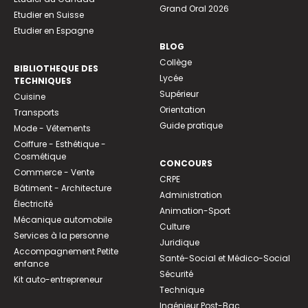
Grand Oral 2026
Etudier en Suisse
Etudier en Espagne
BLOG
Collège
BIBLIOTHEQUE DES
Lycée
TECHNIQUES
Supérieur
Cuisine
Orientation
Transports
Guide pratique
Mode - Vêtements
Coiffure - Esthétique -
Cosmétique
CONCOURS
Commerce - Vente
CRPE
Bâtiment - Architecture
Administration
Électricité
Animation-Sport
Mécanique automobile
Culture
Services à la personne
Juridique
Accompagnement Petite
Santé-Social et Médico-Social
enfance
Sécurité
Kit auto-entrepreneur
Technique
Ingénieur Post-Bac