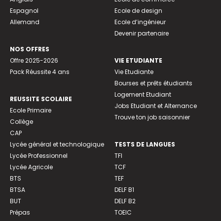
Espagnol
Ecole de design
Allemand
Ecole d’ingénieur
Devenir partenaire
NOS OFFRES
Offre 2025-2026
VIE ETUDIANTE
Pack Réussite 4 ans
Vie Etudiante
Bourses et prêts étudiants
Logement Etudiant
REUSSITE SCOLAIRE
Jobs Etudiant et Alternance
Ecole Primaire
Trouve ton job saisonnier
Collège
CAP
Lycée général et technologique
TESTS DE LANGUES
Lycée Professionnel
TFI
Lycée Agricole
TCF
BTS
TEF
BTSA
DELF B1
BUT
DELF B2
Prépas
TOEIC