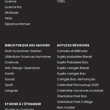
Licence
TOEFL
Licence Pro
DN Made
PASS
Diplome infirmier
BIBLIOTHEQUE DES SAVOIRS
ASTUCES RÉVISIONS
Droit-Economie-Gestion
Conseils et Méthodo
Littérature-Sciences Humaines
Sujets probables Brevet
Sciences
Sujets Probables Bac
Arts-Design-Spectacle
Sujets corrigés Brevet
Santé
Sujets corrigés Bac
Social
Corrigés Bac de Français
Sport
Calendrier Parcoursup 2026
Langues
Calendrier vacances scolaires
Orientation Post Bac
Orientation Post Collège
ETUDIER À L’ÉTRANGER
Mon master
Etudier au Canada