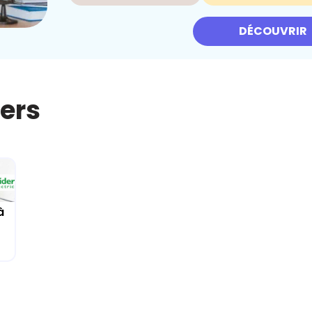
DÉCOUVRIR
iers
à