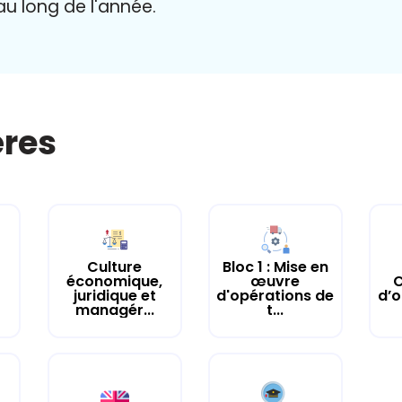
 au long de l'année.
ères
Culture
Bloc 1 : Mise en
économique,
œuvre
C
juridique et
d'opérations de
d’o
managér...
t...