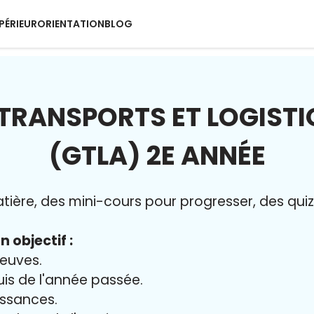
PÉRIEUR
ORIENTATION
BLOG
 TRANSPORTS ET LOGISTI
(GTLA) 2E ANNÉE
ère, des mini-cours pour progresser, des quiz 
n objectif :
reuves.
uis de l'année passée.
issances.