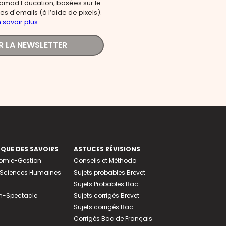
omad Education, basées sur le
s d'emails (à l’aide de pixels).
 savoir plus
R LA NEWSLETTER
EQUE DES SAVOIRS
ASTUCES RÉVISIONS
nomie-Gestion
Conseils et Méthodo
e-Sciences Humaines
Sujets probables Brevet
Sujets Probables Bac
n-Spectacle
Sujets corrigés Brevet
Sujets corrigés Bac
Corrigés Bac de Français