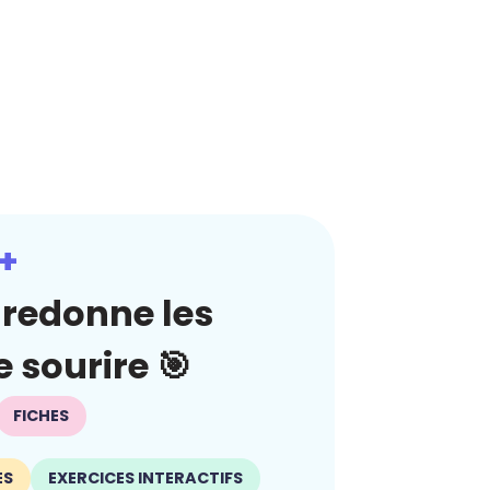
+
redonne les
 sourire 🎯
FICHES
ES
EXERCICES INTERACTIFS