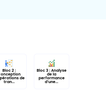
Bloc 2 :
Bloc 3 : Analyse
onception
de la
pérations de
performance
tran...
d’une...