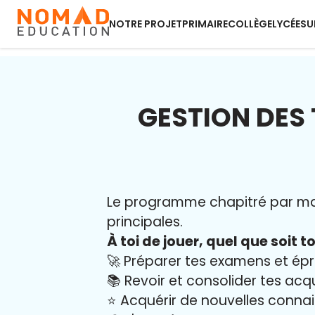
NOTRE PROJET
PRIMAIRE
COLLÈGE
LYCÉE
SU
GESTION DES
Le programme chapitré par mati
principales.
À toi de jouer, quel que soit to
🚀 Préparer tes examens et ép
📚 Revoir et consolider tes acq
⭐️ Acquérir de nouvelles conna