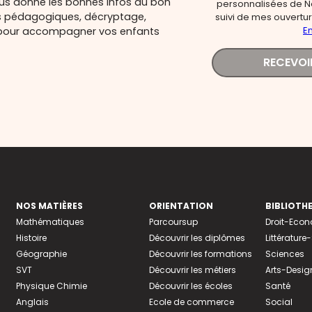
ous donne les bonnes infos au bon
personnalisées de N
s pédagogiques, décryptage,
suivi de mes ouverture
En
és pour accompagner vos enfants
RECEVOI
NOS MATIÈRES
ORIENTATION
BIBLIOTH
Mathématiques
Parcoursup
Droit-Eco
Histoire
Découvrir les diplômes
Littératur
Géographie
Découvrir les formations
Sciences
SVT
Découvrir les métiers
Arts-Desig
Physique Chimie
Découvrir les écoles
Santé
Anglais
Ecole de commerce
Social