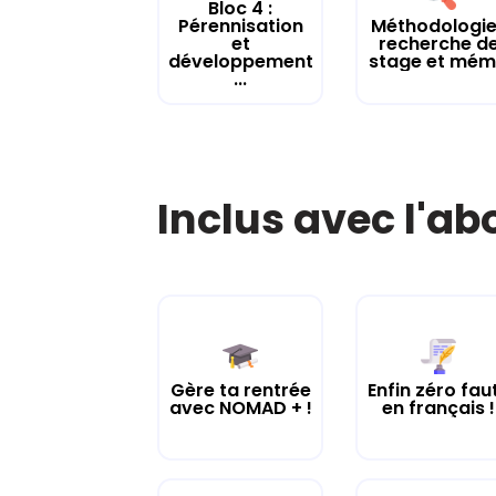
Bloc 4 :
Pérennisation
Méthodologie
et
recherche d
développement
stage et mém.
...
Inclus avec l'a
Gère ta rentrée
Enfin zéro fau
avec NOMAD + !
en français !