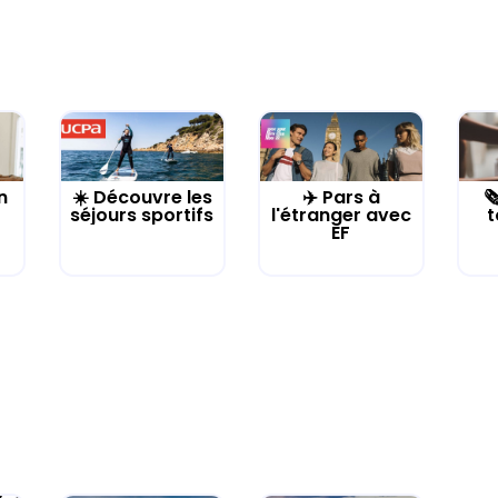
n
☀️ Découvre les
✈️ Pars à

séjours sportifs
l'étranger avec
t
EF