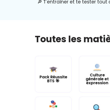
🔎 T'entraîner et te tester tout
Toutes les mati
Culture
Pack Réussite
générale et
BTS 🎯
expression