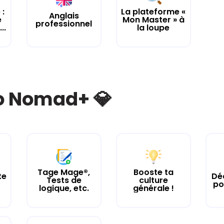
 :
La plateforme «
Anglais
e
Mon Master » à
professionnel
..
la loupe
bo Nomad+ 💎
Tage Mage®,
Booste ta
te
Dé
Tests de
culture
po
logique, etc.
générale !