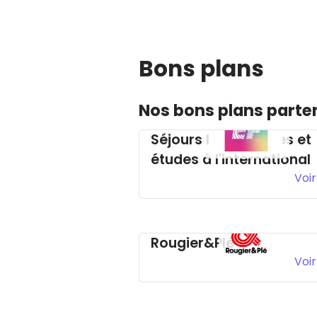
Bons plans
Nos bons plans parte
Séjours linguistiques et
études à l'international
Voir
Rougier&Plé
Voir