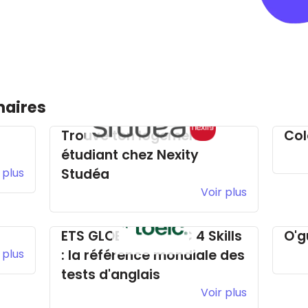
naires
Trouve ton logement
Col
étudiant chez Nexity
 plus
Studéa
Voir plus
ETS GLOBAL - TOEIC 4 Skills
O'g
 plus
: la référence mondiale des
tests d'anglais
Voir plus