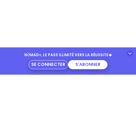
NOMAD+, LE PASS ILLIMITÉ VERS LA RÉUSSITE
🔥
SE CONNECTER
S'ABONNER
EXAMENS
LES PROGRAMMES
Simulateur notes Bac 2026
Programme de 6ème
Simulateur notes Brevet 2026
Programme de 5ème
Bac 2026
Programme de 4ème