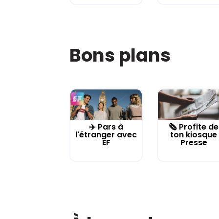
Bons plans
✈️ Pars à
🗞️ Profite de
l'étranger avec
ton kiosque
EF
Presse