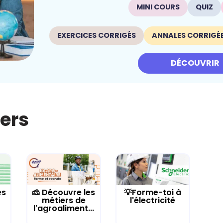
MINI COURS
QUIZ
EXERCICES CORRIGÉS
ANNALES CORRIGÉ
DÉCOUVRIR
iers
es
🧀 Découvre les
💡Forme-toi à
métiers de
l'électricité
l'agroaliment...