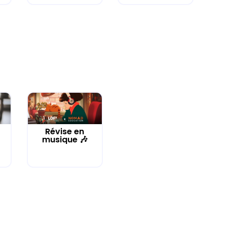
Révise en
musique 🎶