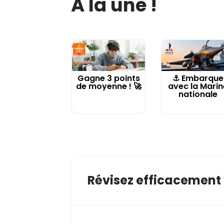
À la une !
Gagne 3 points
⚓️ Embarque
de moyenne ! 🚀
avec la Marin
nationale
Révisez efficacement