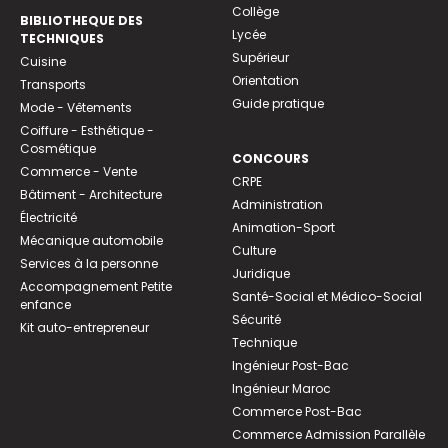
Collège
BIBLIOTHEQUE DES
Lycée
TECHNIQUES
Supérieur
Cuisine
Orientation
Transports
Guide pratique
Mode - Vêtements
Coiffure - Esthétique -
Cosmétique
CONCOURS
Commerce - Vente
CRPE
Bâtiment - Architecture
Administration
Électricité
Animation-Sport
Mécanique automobile
Culture
Services à la personne
Juridique
Accompagnement Petite
Santé-Social et Médico-Social
enfance
Sécurité
Kit auto-entrepreneur
Technique
Ingénieur Post-Bac
Ingénieur Maroc
Commerce Post-Bac
Commerce Admission Parallèle