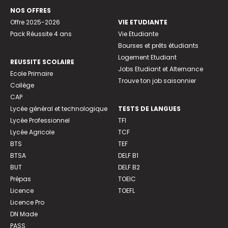
NOS OFFRES
Offre 2025-2026
VIE ETUDIANTE
Pack Réussite 4 ans
Vie Etudiante
Bourses et prêts étudiants
Logement Etudiant
REUSSITE SCOLAIRE
Jobs Etudiant et Alternance
Ecole Primaire
Trouve ton job saisonnier
Collège
CAP
Lycée général et technologique
TESTS DE LANGUES
Lycée Professionnel
TFI
Lycée Agricole
TCF
BTS
TEF
BTSA
DELF B1
BUT
DELF B2
Prépas
TOEIC
Licence
TOEFL
Licence Pro
DN Made
PASS