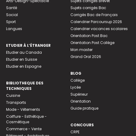
Arts-Design-Spectacle
Sujets corrigés Brevet
Santé
Sujets corrigés Bac
Social
Corrigés Bac de Français
Sport
Calendrier Parcoursup 2026
Langues
Calendrier vacances scolaires
Orientation Post Bac
Orientation Post Collège
ETUDIER À L’ÉTRANGER
Mon master
Etudier au Canada
Grand Oral 2026
Etudier en Suisse
Etudier en Espagne
BLOG
Collège
BIBLIOTHEQUE DES
Lycée
TECHNIQUES
Supérieur
Cuisine
Orientation
Transports
Guide pratique
Mode - Vêtements
Coiffure - Esthétique -
Cosmétique
CONCOURS
Commerce - Vente
CRPE
Bâtiment - Architecture