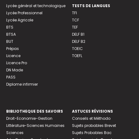
Lycée général et technologique
TESTS DE LANGUES
Lycée Professionnel
TFI
Lycée Agricole
TCF
BTS
TEF
BTSA
DELF B1
BUT
DELF B2
Prépas
TOEIC
Licence
TOEFL
Licence Pro
DN Made
PASS
Diplome infirmier
BIBLIOTHEQUE DES SAVOIRS
ASTUCES RÉVISIONS
Droit-Economie-Gestion
Conseils et Méthodo
Littérature-Sciences Humaines
Sujets probables Brevet
Sciences
Sujets Probables Bac