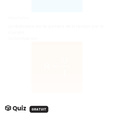
Résistance
La résistance est le quotient de la tension par le
courant.
Sa formule est :
🎲 Quiz
GRATUIT