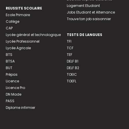
Logement Etudiant
REUSSITE SCOLAIRE
Jobs Etudiant et Alternance
Ecole Primaire
Trouve ton job saisonnier
Collège
CAP
Lycée général et technologique
TESTS DE LANGUES
Lycée Professionnel
TFI
Lycée Agricole
TCF
BTS
TEF
BTSA
DELF B1
BUT
DELF B2
Prépas
TOEIC
Licence
TOEFL
Licence Pro
DN Made
PASS
Diplome infirmier