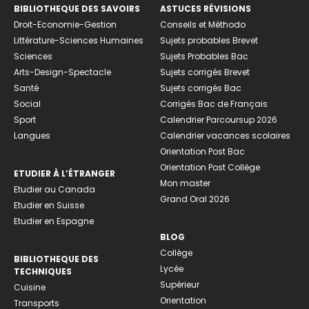
BIBLIOTHEQUE DES SAVOIRS
ASTUCES RÉVISIONS
Droit-Economie-Gestion
Conseils et Méthodo
Littérature-Sciences Humaines
Sujets probables Brevet
Sciences
Sujets Probables Bac
Arts-Design-Spectacle
Sujets corrigés Brevet
Santé
Sujets corrigés Bac
Social
Corrigés Bac de Français
Sport
Calendrier Parcoursup 2026
Langues
Calendrier vacances scolaires
Orientation Post Bac
Orientation Post Collège
ETUDIER À L’ÉTRANGER
Mon master
Etudier au Canada
Grand Oral 2026
Etudier en Suisse
Etudier en Espagne
BLOG
Collège
BIBLIOTHEQUE DES
Lycée
TECHNIQUES
Supérieur
Cuisine
Orientation
Transports