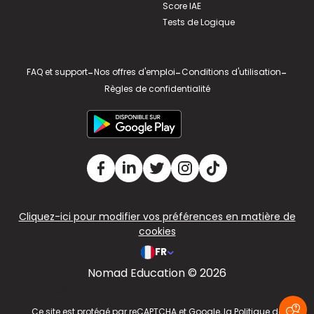
Score IAE
Tests de Logique
FAQ et support
-
Nos offres d'emploi
-
Conditions d'utilisation
-
Règles de confidentialité
Cliquez-ici pour modifier vos préférences en matière de
cookies
FR
Nomad Education © 2026
v2.311.4 US
Ce site est protégé par reCAPTCHA et Google, la
Politique de