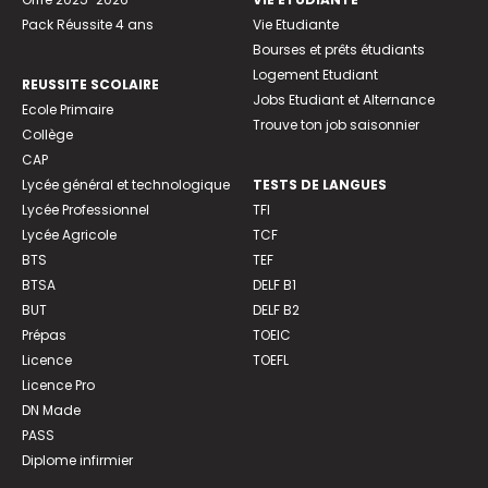
Pack Réussite 4 ans
Vie Etudiante
Bourses et prêts étudiants
Logement Etudiant
REUSSITE SCOLAIRE
Jobs Etudiant et Alternance
Ecole Primaire
Trouve ton job saisonnier
Collège
CAP
Lycée général et technologique
TESTS DE LANGUES
Lycée Professionnel
TFI
Lycée Agricole
TCF
BTS
TEF
BTSA
DELF B1
BUT
DELF B2
Prépas
TOEIC
Licence
TOEFL
Licence Pro
DN Made
PASS
Diplome infirmier