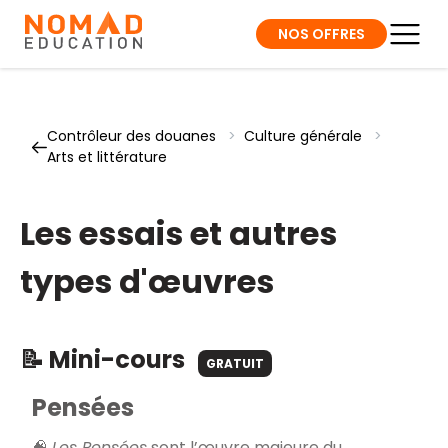
NOS OFFRES
Contrôleur des douanes
>
Culture générale
>
Arts et littérature
Les essais et autres
types d'œuvres
📝 Mini-cours
GRATUIT
Pensées
🧠
Les Pensées
sont l’œuvre majeure du