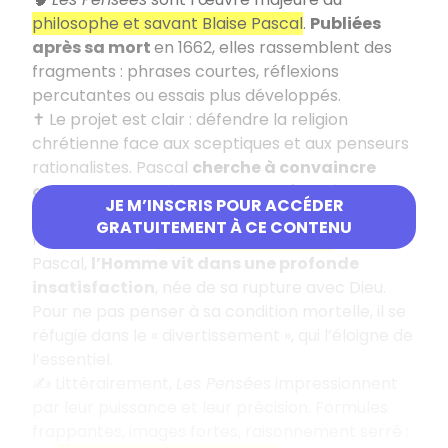
philosophe et savant Blaise Pascal
.
Publiées
après sa mort
en 1662, elles rassemblent des
fragments : phrases courtes, réflexions
percutantes ou essais plus développés.
✝️ Le projet est clair : défendre la religion
chrétienne face aux sceptiques et aux penseurs
rationalistes. Pascal
cherche à convaincre
autant par la raison que par l’émotion
.
JE M’INSCRIS POUR ACCÉDER
😶‍🌫️ Sur le plan philosophique, l’œuvre est
GRATUITEMENT À CE CONTENU
marquée par le
pessimisme janséniste
. Selon
Pascal,
l’Homme vit dans une profonde
insatisfaction
, née de sa rupture avec Dieu.
Pour ne pas penser à sa condition mortelle, il se
réfugie dans le « divertissement », qui l’éloigne de
l’essentiel.
✍️ Littérairement,
Les Pensées
impressionnent
par leur puissance et leur précision. Formules
frappantes, images fortes, raisonnement serré :