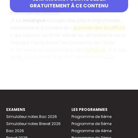
« Lui » qui impose peu à peu sa vision cynique et
GRATUITEMENT À CE CONTENU
immorale du monde.
🎶 La
musique
occupe une place importante,
notamment à travers la «
querelle des Bouffons
», qui oppose au XVIIIᵉ siècle les défenseurs de la
musique française et les partisans de l’Italie.
💡 Un texte emblématique des
Lumières
, à la fois
drôle, provocant et profondément critique.
EXAMENS
LES PROGRAMMES
Simulateur notes Bac 2026
Programme de 6ème
Simulateur notes Brevet 2026
Programme de 5ème
Bac 2026
Programme de 4ème
Brevet 2026
Programme de 3ème