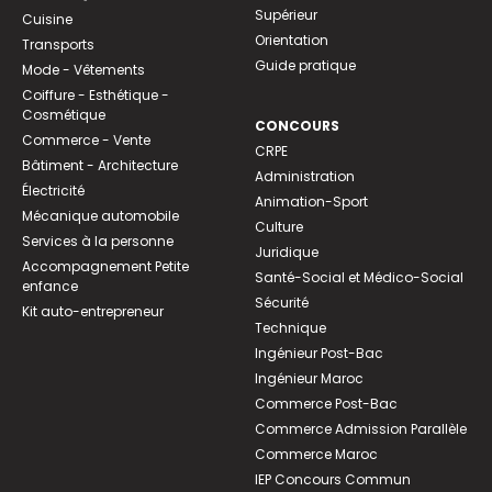
Supérieur
Cuisine
Orientation
Transports
Guide pratique
Mode - Vêtements
Coiffure - Esthétique -
Cosmétique
CONCOURS
Commerce - Vente
CRPE
Bâtiment - Architecture
Administration
Électricité
Animation-Sport
Mécanique automobile
Culture
Services à la personne
Juridique
Accompagnement Petite
Santé-Social et Médico-Social
enfance
Sécurité
Kit auto-entrepreneur
Technique
Ingénieur Post-Bac
Ingénieur Maroc
Commerce Post-Bac
Commerce Admission Parallèle
Commerce Maroc
IEP Concours Commun