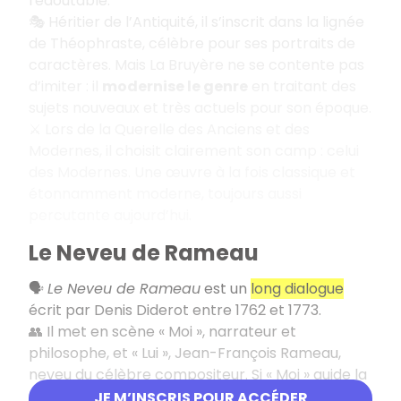
redoutable.
🎭 Héritier de l’Antiquité, il s’inscrit dans la lignée
de Théophraste, célèbre pour ses portraits de
caractères. Mais La Bruyère ne se contente pas
d’imiter : il
modernise le genre
en traitant des
sujets nouveaux et très actuels pour son époque.
⚔️ Lors de la Querelle des Anciens et des
Modernes, il choisit clairement son camp : celui
des Modernes. Une œuvre à la fois classique et
étonnamment moderne, toujours aussi
percutante aujourd’hui.
Le Neveu de Rameau
🗣️
Le Neveu de Rameau
est un
long dialogue
écrit par Denis Diderot entre 1762 et 1773.
👥 Il met en scène « Moi », narrateur et
philosophe, et « Lui », Jean-François Rameau,
neveu du célèbre compositeur. Si « Moi » guide la
discussion et observe avec ironie, c’est pourtant
JE M’INSCRIS POUR ACCÉDER