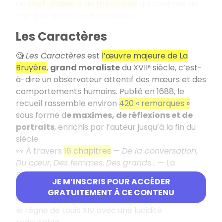
un
chef-d’œuvre de rhétorique
qui continue de
marquer lecteurs et penseurs.
Les Caractères
🧐
Les Caractères
est
l’œuvre majeure de La
Bruyère
,
grand moraliste
du XVIIᵉ siècle, c’est-
à-dire un observateur attentif des mœurs et des
comportements humains. Publié en 1688, le
recueil rassemble environ
420 « remarques »
sous forme d
e maximes, de réflexions et de
portraits
, enrichis par l’auteur jusqu’à la fin du
siècle.
👀 À travers
16 chapitres
—
De la conversation
,
Du cœur
,
Des femmes
,
Des grands
… — La
Bruyère dresse un tableau piquant et souvent
JE M’INSCRIS POUR ACCÉDER
très drôle de
la nature humaine
. Il observe les
GRATUITEMENT À CE CONTENU
défauts, les jeux de pouvoir et la vie de cour sous
le règne de Louis XIV avec une lucidité