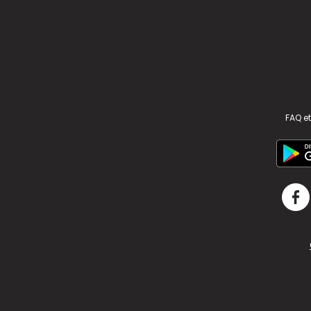
FAQ et
v2.311.4 US