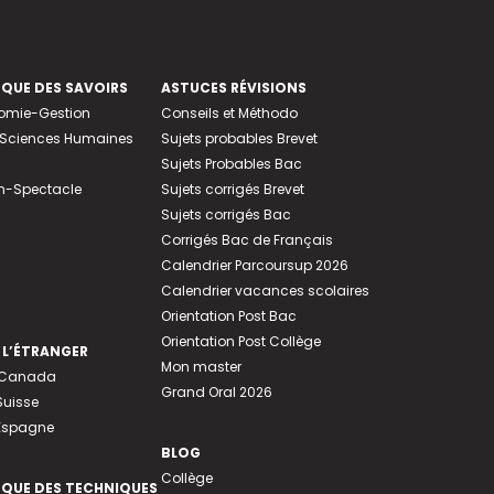
EQUE DES SAVOIRS
ASTUCES RÉVISIONS
nomie-Gestion
Conseils et Méthodo
e-Sciences Humaines
Sujets probables Brevet
Sujets Probables Bac
n-Spectacle
Sujets corrigés Brevet
Sujets corrigés Bac
Corrigés Bac de Français
Calendrier Parcoursup 2026
Calendrier vacances scolaires
Orientation Post Bac
Orientation Post Collège
 L’ÉTRANGER
Mon master
u Canada
Grand Oral 2026
Suisse
 Espagne
BLOG
Collège
EQUE DES TECHNIQUES