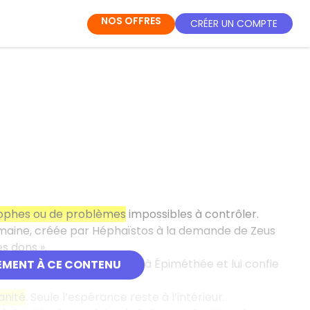
NOS OFFRES
CRÉER UN COMPTE
rophes ou de problèmes
impossibles à contrôler.
umaine, créée par Héphaïstos à la demande de Zeus
s dons ».
 et la jalousie. Zeus la marie à Épiméthée et lui confie
EMENT À CE CONTENU
anité
. Seule l’espérance reste à l’intérieur.