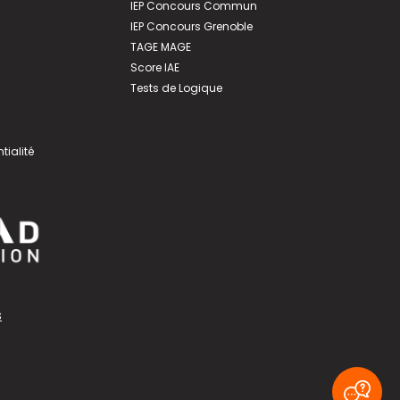
IEP Concours Commun
IEP Concours Grenoble
TAGE MAGE
Score IAE
Tests de Logique
tialité
s