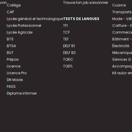
sion
Trouve ton job saisonnier
Collège
Cuisine
CAP
Transports
Lycée général et technologique
TESTS DE LANGUES
Mode - Vê
Lycée Professionnel
TFI
Coiffure -
Lycée Agricole
TCF
Commerce 
BTS
TEF
Bâtiment -
BTSA
DELF B1
Électricité
BUT
DELF B2
Mécanique
Prépas
TOEIC
Services à
Licence
TOEFL
Accompagn
Licence Pro
Kit auto-e
DN Made
PASS
Diplome infirmier