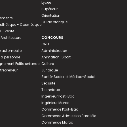
Lycée
Supérieur
Orientation
tements
Guide pratique
 Esthétique - Cosmétique
- Vente
 Architecture
CONCOURS
CRPE
 automobile
Administration
 la personne
Animation-Sport
ement Petite enfance
Culture
ntrepreneur
Juridique
Santé-Social et Médico-Social
Sécurité
Technique
Ingénieur Post-Bac
Ingénieur Maroc
Commerce Post-Bac
Commerce Admission Parallèle
Commerce Maroc