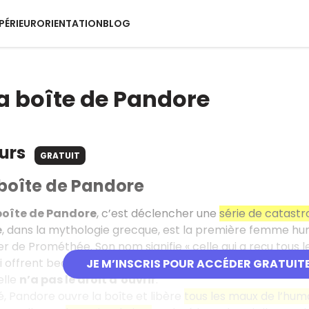
PÉRIEUR
ORIENTATION
BLOG
la boîte de Pandore
ours
GRATUIT
 boîte de Pandore
 boîte de Pandore
, c’est déclencher une
série de catast
e
, dans la mythologie grecque, est la première femme h
r de Prométhée. Son nom signifie « celle qui a reçu tous le
ui offrent beauté, intelligence, habileté… mais aussi la ruse
JE M’INSCRIS POUR ACCÉDER GRATUIT
elle
n’a pas le droit d’ouvrir
.
té, Pandore ouvre la boîte et libère
tous les maux de l’hum