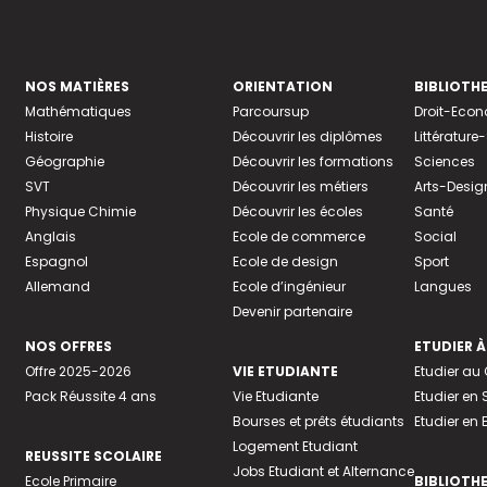
NOS MATIÈRES
ORIENTATION
BIBLIOTH
Mathématiques
Parcoursup
Droit-Eco
Histoire
Découvrir les diplômes
Littératur
Géographie
Découvrir les formations
Sciences
SVT
Découvrir les métiers
Arts-Desig
Physique Chimie
Découvrir les écoles
Santé
Anglais
Ecole de commerce
Social
Espagnol
Ecole de design
Sport
Allemand
Ecole d’ingénieur
Langues
Devenir partenaire
NOS OFFRES
ETUDIER À
Offre 2025-2026
VIE ETUDIANTE
Etudier a
Pack Réussite 4 ans
Vie Etudiante
Etudier en 
Bourses et prêts étudiants
Etudier en
Logement Etudiant
REUSSITE SCOLAIRE
Jobs Etudiant et Alternance
Ecole Primaire
BIBLIOTH