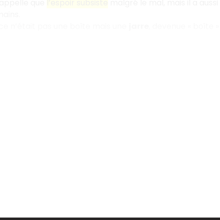
rappelle que
l’espoir subsiste
malgré le mal, mais il a aussi
ains.
, ce n’était pas une boîte mais une
jarre
, devenue « boîte »