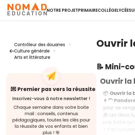
NOTRE PROJET
PRIMAIRE
COLLÈGE
LYCÉE
SU
Ouvrir 
Contrôleur des douanes
>
Culture générale
>
Arts et littérature
📝 Mini-c
Ouvrir la
💌 Premier pas vers la réussite
📦
Ouvrir la
Inscrivez-vous à notre newsletter !
👩‍🦱
Pandor
pour se venge
Chaque semaine dans votre boite
mail : conseils, contenus
🎁 Les dieux l
pédagogiques, toutes les clés pour
une boîte qu’
la réussite de vos enfants et bien
⚡ Par curiosi
plus ! 🎯