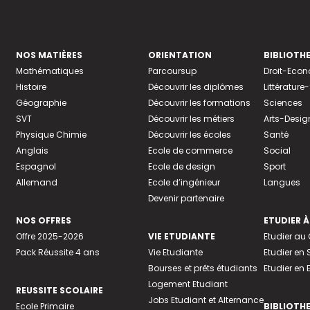
NOS MATIÈRES
ORIENTATION
BIBLIOTH
Mathématiques
Parcoursup
Droit-Eco
Histoire
Découvrir les diplômes
Littératur
Géographie
Découvrir les formations
Sciences
SVT
Découvrir les métiers
Arts-Desig
Physique Chimie
Découvrir les écoles
Santé
Anglais
Ecole de commerce
Social
Espagnol
Ecole de design
Sport
Allemand
Ecole d’ingénieur
Langues
Devenir partenaire
NOS OFFRES
ETUDIER À
Offre 2025-2026
VIE ETUDIANTE
Etudier a
Pack Réussite 4 ans
Vie Etudiante
Etudier en 
Bourses et prêts étudiants
Etudier en
Logement Etudiant
REUSSITE SCOLAIRE
Jobs Etudiant et Alternance
Ecole Primaire
BIBLIOTH