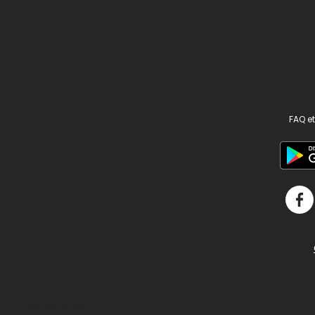
FAQ et
v2.311.4 US