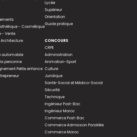
Lycée
Supérieur
Orientation
tements
Guide pratique
 Esthétique - Cosmétique
- Vente
 Architecture
CONCOURS
CRPE
 automobile
Administration
 la personne
Animation-Sport
ement Petite enfance
Culture
ntrepreneur
Juridique
Santé-Social et Médico-Social
Sécurité
Technique
Ingénieur Post-Bac
Ingénieur Maroc
Commerce Post-Bac
Commerce Admission Parallèle
Commerce Maroc