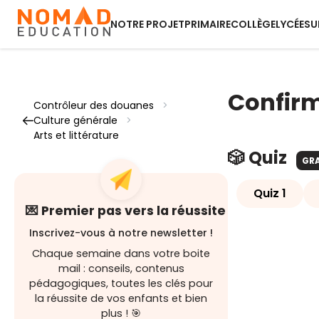
NOTRE PROJET
PRIMAIRE
COLLÈGE
LYCÉE
SU
Confir
Contrôleur des douanes
>
Culture générale
>
Arts et littérature
🎲 Quiz
GR
Quiz 1
💌 Premier pas vers la réussite
Inscrivez-vous à notre newsletter !
Chaque semaine dans votre boite
mail : conseils, contenus
pédagogiques, toutes les clés pour
la réussite de vos enfants et bien
plus ! 🎯