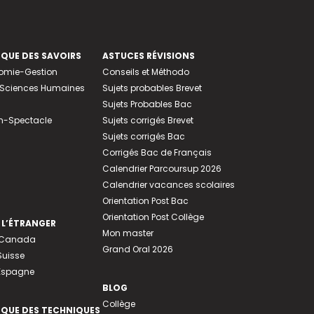
EQUE DES SAVOIRS
ASTUCES RÉVISIONS
nomie-Gestion
Conseils et Méthodo
e-Sciences Humaines
Sujets probables Brevet
Sujets Probables Bac
n-Spectacle
Sujets corrigés Brevet
Sujets corrigés Bac
Corrigés Bac de Français
Calendrier Parcoursup 2026
Calendrier vacances scolaires
Orientation Post Bac
Orientation Post Collège
 L’ÉTRANGER
Mon master
u Canada
Grand Oral 2026
Suisse
 Espagne
BLOG
Collège
EQUE DES TECHNIQUES