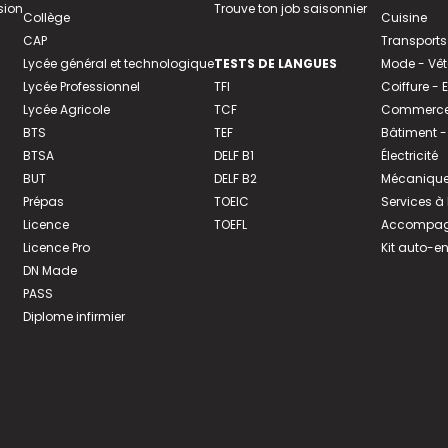
sion
Trouve ton job saisonnier
Collège
Cuisine
CAP
Transports
Lycée général et technologique
TESTS DE LANGUES
Mode - Vê
Lycée Professionnel
TFI
Coiffure -
Lycée Agricole
TCF
Commerce 
BTS
TEF
Bâtiment -
BTSA
DELF B1
Électricité
BUT
DELF B2
Mécanique
Prépas
TOEIC
Services à
Licence
TOEFL
Accompagn
Licence Pro
Kit auto-e
DN Made
PASS
Diplome infirmier