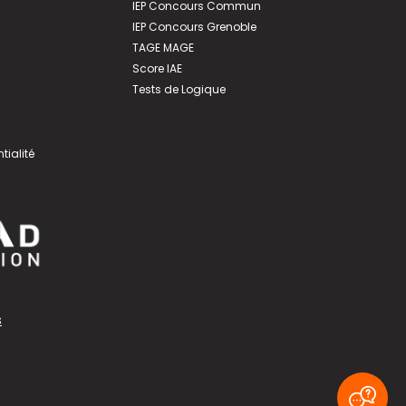
IEP Concours Commun
IEP Concours Grenoble
TAGE MAGE
Score IAE
Tests de Logique
tialité
s