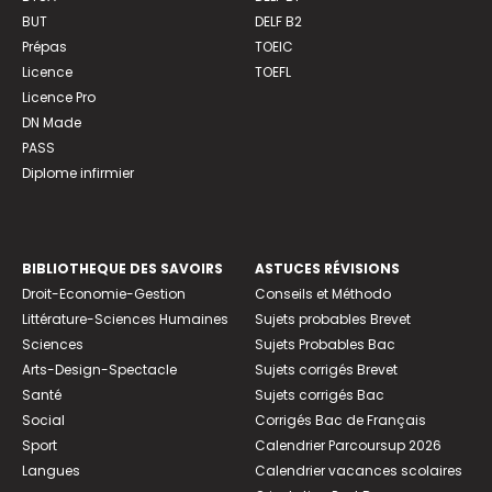
BUT
DELF B2
Prépas
TOEIC
Licence
TOEFL
Licence Pro
DN Made
PASS
Diplome infirmier
BIBLIOTHEQUE DES SAVOIRS
ASTUCES RÉVISIONS
Droit-Economie-Gestion
Conseils et Méthodo
Littérature-Sciences Humaines
Sujets probables Brevet
Sciences
Sujets Probables Bac
Arts-Design-Spectacle
Sujets corrigés Brevet
Santé
Sujets corrigés Bac
Social
Corrigés Bac de Français
Sport
Calendrier Parcoursup 2026
Langues
Calendrier vacances scolaires