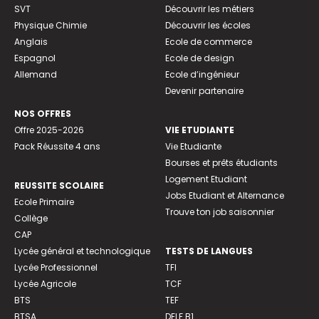
SVT
Découvrir les métiers
Physique Chimie
Découvrir les écoles
Anglais
Ecole de commerce
Espagnol
Ecole de design
Allemand
Ecole d’ingénieur
Devenir partenaire
NOS OFFRES
Offre 2025-2026
VIE ETUDIANTE
Pack Réussite 4 ans
Vie Etudiante
Bourses et prêts étudiants
Logement Etudiant
REUSSITE SCOLAIRE
Jobs Etudiant et Alternance
Ecole Primaire
Trouve ton job saisonnier
Collège
CAP
Lycée général et technologique
TESTS DE LANGUES
Lycée Professionnel
TFI
Lycée Agricole
TCF
BTS
TEF
BTSA
DELF B1