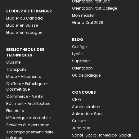
Orientation Post Bac
Orientation Post Collège
ETUDIER À L’ÉTRANGER
Mon master
Etudier au Canada
Grand Oral 2026
Etudier en Suisse
Etudier en Espagne
BLOG
Collège
BIBLIOTHEQUE DES
Lycée
TECHNIQUES
Supérieur
Cuisine
Orientation
Transports
Guide pratique
Mode - Vêtements
Coiffure - Esthétique -
Cosmétique
CONCOURS
Commerce - Vente
CRPE
Bâtiment - Architecture
Administration
Électricité
Animation-Sport
Mécanique automobile
Culture
Services à la personne
Juridique
Accompagnement Petite
Santé-Social et Médico-Social
enfance