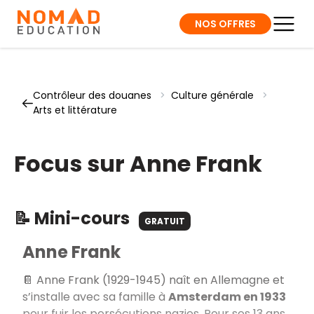
NOS OFFRES
Contrôleur des douanes
>
Culture générale
>
Arts et littérature
Focus sur Anne Frank
📝 Mini-cours
GRATUIT
Anne Frank
📔 Anne Frank (1929-1945) naît en Allemagne et
s’installe avec sa famille à
Amsterdam en 1933
pour fuir les persécutions nazies. Pour ses 13 ans,