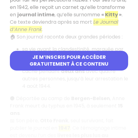
en 1942, elle reçoit un carnet qu’elle transforme
en
journal intime
, qu’elle surnomme
«
Kitty
»
.
Ce texte deviendra après sa mort
Le Journal
d’Anne Frank
.
🏠 Son journal raconte deux grandes périodes :
sa vie avant la clandestinité, marquée par
les discriminations envers les Juifs ;
JE M’INSCRIS POUR ACCÉDER
sa vie
dans l’Annexe
, où sa famille se
GRATUITEMENT À CE CONTENU
cache pendant
deux ans
avec quatre
autres personnes, jusqu’à leur arrestation le
4 août 1944.
⚫ Déportée au camp de
Bergen-Belsen
, Anne
Frank meurt du typhus en 1945, à seulement
15
ans
.
📖 Son père,
Otto Frank
, seul survivant, fait
publier le journal en
1947
. Ce témoignage intime
est devenu l’un des
livres les plus lus au