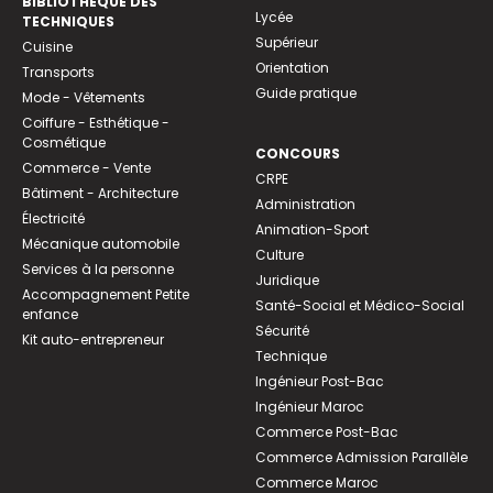
BIBLIOTHEQUE DES
Lycée
TECHNIQUES
Supérieur
Cuisine
Orientation
Transports
Guide pratique
Mode - Vêtements
Coiffure - Esthétique -
Cosmétique
CONCOURS
Commerce - Vente
CRPE
Bâtiment - Architecture
Administration
Électricité
Animation-Sport
Mécanique automobile
Culture
Services à la personne
Juridique
Accompagnement Petite
Santé-Social et Médico-Social
enfance
Sécurité
Kit auto-entrepreneur
Technique
Ingénieur Post-Bac
Ingénieur Maroc
Commerce Post-Bac
Commerce Admission Parallèle
Commerce Maroc