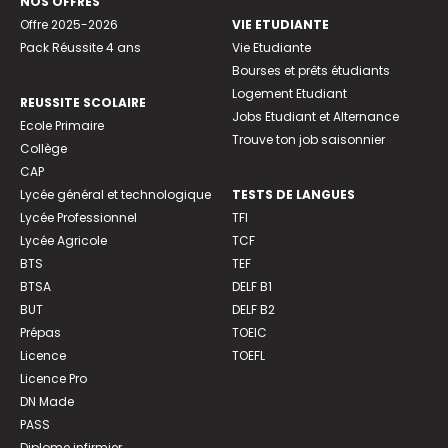
NOS OFFRES
Offre 2025-2026
VIE ETUDIANTE
Pack Réussite 4 ans
Vie Etudiante
Bourses et prêts étudiants
Logement Etudiant
REUSSITE SCOLAIRE
Jobs Etudiant et Alternance
Ecole Primaire
Trouve ton job saisonnier
Collège
CAP
Lycée général et technologique
TESTS DE LANGUES
Lycée Professionnel
TFI
Lycée Agricole
TCF
BTS
TEF
BTSA
DELF B1
BUT
DELF B2
Prépas
TOEIC
Licence
TOEFL
Licence Pro
DN Made
PASS
Diplome infirmier