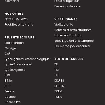
Allemand
Ecole d’ingénieur
Devenir partenaire
NOS OFFRES
Offre 2025-2026
VIE ETUDIANTE
Pack Réussite 4 ans
Vie Etudiante
Bourses et prêts étudiants
Logement Etudiant
REUSSITE SCOLAIRE
Jobs Etudiant et Alternance
Ecole Primaire
Trouve ton job saisonnier
Collège
CAP
Lycée général et technologique
TESTS DE LANGUES
Lycée Professionnel
TFI
Lycée Agricole
TCF
BTS
TEF
BTSA
DELF B1
BUT
DELF B2
Prépas
TOEIC
Licence
TOEFL
Licence Pro